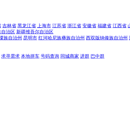
省
吉林省
黑龙江省
上海市
江苏省
浙江省
安徽省
福建省
江西省
族自治区
新疆维吾尔自治区
僳族自治州
昆明市
红河哈尼族彝族自治州
西双版纳傣族自治州
求寻需求
本地拼车
号码查询
同城商家
进群
巴中群