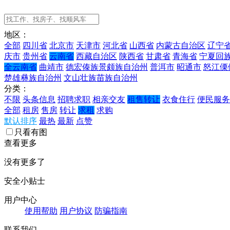
地区：
全部
四川省
北京市
天津市
河北省
山西省
内蒙古自治区
辽宁
庆市
贵州省
云南省
西藏自治区
陕西省
甘肃省
青海省
宁夏回
全云南省
曲靖市
德宏傣族景颇族自治州
普洱市
昭通市
怒江傈
楚雄彝族自治州
文山壮族苗族自治州
分类：
不限
头条信息
招聘求职
相亲交友
租售转让
衣食住行
便民服务
全部
租房
售房
转让
求租
求购
默认排序
最热
最新
点赞
只看有图
查看更多
没有更多了
安全小贴士
用户中心
使用帮助
用户协议
防骗指南
联系我们