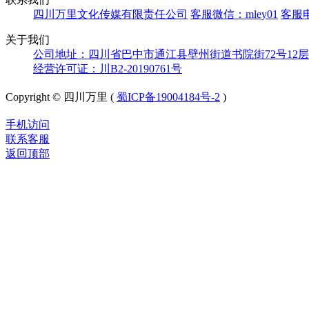
四川万里文化传媒有限责任公司
客服微信：mley01
客服电
关于我们
公司地址：四川省巴中市通江县壁州街道书院街72号12层
经营许可证：川B2-20190761号
Copyright © 四川万里 (
蜀ICP备19004184号-2
)
手机访问
联系客服
返回顶部