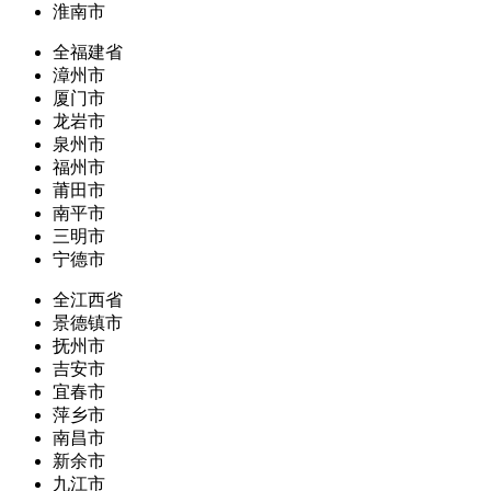
淮南市
全福建省
漳州市
厦门市
龙岩市
泉州市
福州市
莆田市
南平市
三明市
宁德市
全江西省
景德镇市
抚州市
吉安市
宜春市
萍乡市
南昌市
新余市
九江市