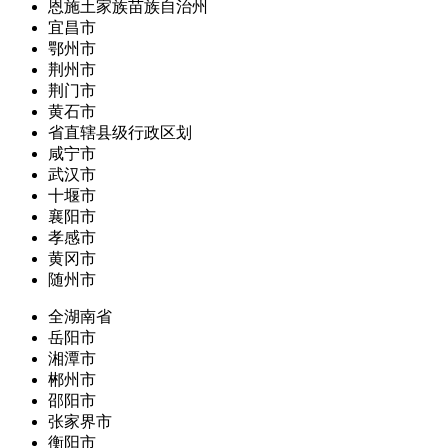
恩施土家族苗族自治州
宜昌市
鄂州市
荆州市
荆门市
黄石市
省直辖县级行政区划
咸宁市
武汉市
十堰市
襄阳市
孝感市
黄冈市
随州市
全湖南省
岳阳市
湘潭市
郴州市
邵阳市
张家界市
衡阳市