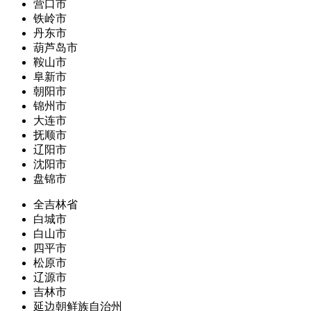
营口市
铁岭市
丹东市
葫芦岛市
鞍山市
阜新市
朝阳市
锦州市
大连市
抚顺市
辽阳市
沈阳市
盘锦市
全吉林省
白城市
白山市
四平市
松原市
辽源市
吉林市
延边朝鲜族自治州