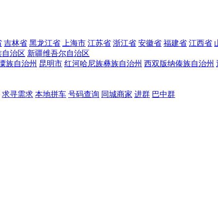
省
吉林省
黑龙江省
上海市
江苏省
浙江省
安徽省
福建省
江西省
族自治区
新疆维吾尔自治区
僳族自治州
昆明市
红河哈尼族彝族自治州
西双版纳傣族自治州
求寻需求
本地拼车
号码查询
同城商家
进群
巴中群