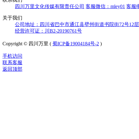
四川万里文化传媒有限责任公司
客服微信：mley01
客服电
关于我们
公司地址：四川省巴中市通江县壁州街道书院街72号12层
经营许可证：川B2-20190761号
Copyright © 四川万里 (
蜀ICP备19004184号-2
)
手机访问
联系客服
返回顶部