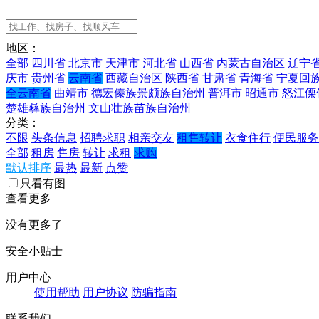
地区：
全部
四川省
北京市
天津市
河北省
山西省
内蒙古自治区
辽宁
庆市
贵州省
云南省
西藏自治区
陕西省
甘肃省
青海省
宁夏回
全云南省
曲靖市
德宏傣族景颇族自治州
普洱市
昭通市
怒江傈
楚雄彝族自治州
文山壮族苗族自治州
分类：
不限
头条信息
招聘求职
相亲交友
租售转让
衣食住行
便民服务
全部
租房
售房
转让
求租
求购
默认排序
最热
最新
点赞
只看有图
查看更多
没有更多了
安全小贴士
用户中心
使用帮助
用户协议
防骗指南
联系我们