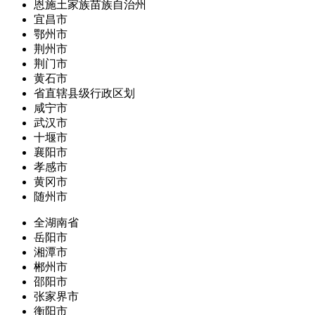
恩施土家族苗族自治州
宜昌市
鄂州市
荆州市
荆门市
黄石市
省直辖县级行政区划
咸宁市
武汉市
十堰市
襄阳市
孝感市
黄冈市
随州市
全湖南省
岳阳市
湘潭市
郴州市
邵阳市
张家界市
衡阳市