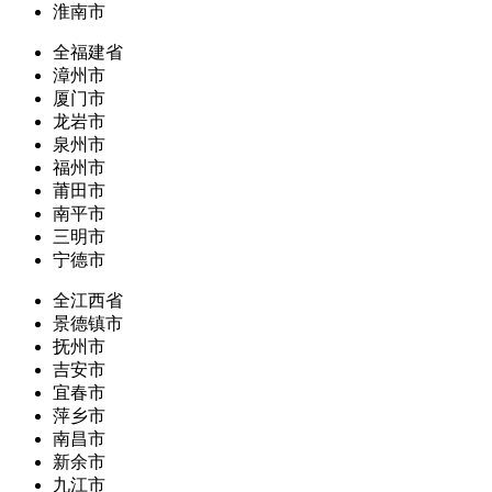
淮南市
全福建省
漳州市
厦门市
龙岩市
泉州市
福州市
莆田市
南平市
三明市
宁德市
全江西省
景德镇市
抚州市
吉安市
宜春市
萍乡市
南昌市
新余市
九江市