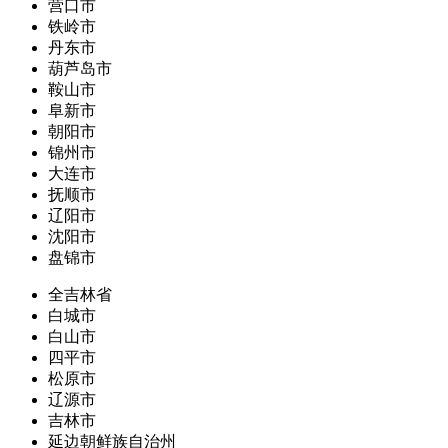
营口市
铁岭市
丹东市
葫芦岛市
鞍山市
阜新市
朝阳市
锦州市
大连市
抚顺市
辽阳市
沈阳市
盘锦市
全吉林省
白城市
白山市
四平市
松原市
辽源市
吉林市
延边朝鲜族自治州