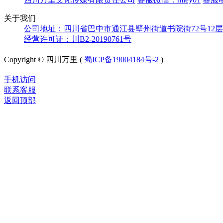
关于我们
公司地址：四川省巴中市通江县壁州街道书院街72号12层
经营许可证：川B2-20190761号
Copyright © 四川万里 (
蜀ICP备19004184号-2
)
手机访问
联系客服
返回顶部