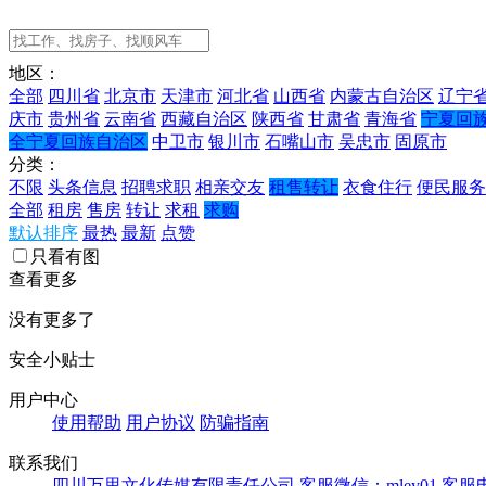
地区：
全部
四川省
北京市
天津市
河北省
山西省
内蒙古自治区
辽宁
庆市
贵州省
云南省
西藏自治区
陕西省
甘肃省
青海省
宁夏回
全宁夏回族自治区
中卫市
银川市
石嘴山市
吴忠市
固原市
分类：
不限
头条信息
招聘求职
相亲交友
租售转让
衣食住行
便民服务
全部
租房
售房
转让
求租
求购
默认排序
最热
最新
点赞
只看有图
查看更多
没有更多了
安全小贴士
用户中心
使用帮助
用户协议
防骗指南
联系我们
四川万里文化传媒有限责任公司
客服微信：mley01
客服电