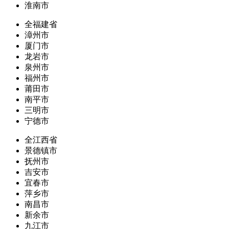
淮南市
全福建省
漳州市
厦门市
龙岩市
泉州市
福州市
莆田市
南平市
三明市
宁德市
全江西省
景德镇市
抚州市
吉安市
宜春市
萍乡市
南昌市
新余市
九江市