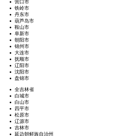
营口市
铁岭市
丹东市
葫芦岛市
鞍山市
阜新市
朝阳市
锦州市
大连市
抚顺市
辽阳市
沈阳市
盘锦市
全吉林省
白城市
白山市
四平市
松原市
辽源市
吉林市
延边朝鲜族自治州