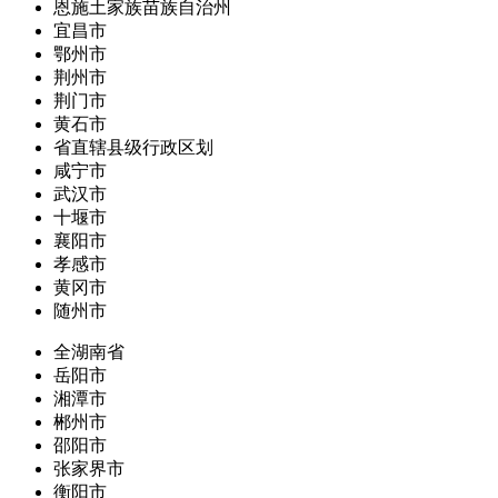
恩施土家族苗族自治州
宜昌市
鄂州市
荆州市
荆门市
黄石市
省直辖县级行政区划
咸宁市
武汉市
十堰市
襄阳市
孝感市
黄冈市
随州市
全湖南省
岳阳市
湘潭市
郴州市
邵阳市
张家界市
衡阳市