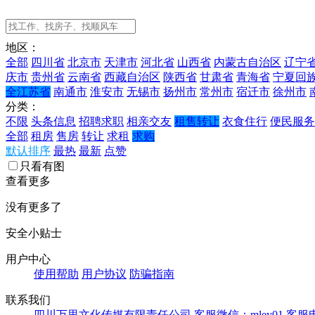
地区：
全部
四川省
北京市
天津市
河北省
山西省
内蒙古自治区
辽宁
庆市
贵州省
云南省
西藏自治区
陕西省
甘肃省
青海省
宁夏回
全江苏省
南通市
淮安市
无锡市
扬州市
常州市
宿迁市
徐州市
分类：
不限
头条信息
招聘求职
相亲交友
租售转让
衣食住行
便民服务
全部
租房
售房
转让
求租
求购
默认排序
最热
最新
点赞
只看有图
查看更多
没有更多了
安全小贴士
用户中心
使用帮助
用户协议
防骗指南
联系我们
四川万里文化传媒有限责任公司
客服微信：mley01
客服电