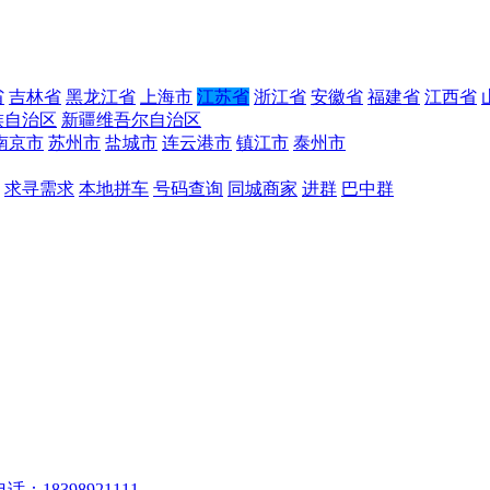
省
吉林省
黑龙江省
上海市
江苏省
浙江省
安徽省
福建省
江西省
族自治区
新疆维吾尔自治区
南京市
苏州市
盐城市
连云港市
镇江市
泰州市
求寻需求
本地拼车
号码查询
同城商家
进群
巴中群
话：18398921111