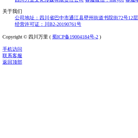
关于我们
公司地址：四川省巴中市通江县壁州街道书院街72号12层
经营许可证：川B2-20190761号
Copyright © 四川万里 (
蜀ICP备19004184号-2
)
手机访问
联系客服
返回顶部