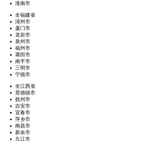
淮南市
全福建省
漳州市
厦门市
龙岩市
泉州市
福州市
莆田市
南平市
三明市
宁德市
全江西省
景德镇市
抚州市
吉安市
宜春市
萍乡市
南昌市
新余市
九江市