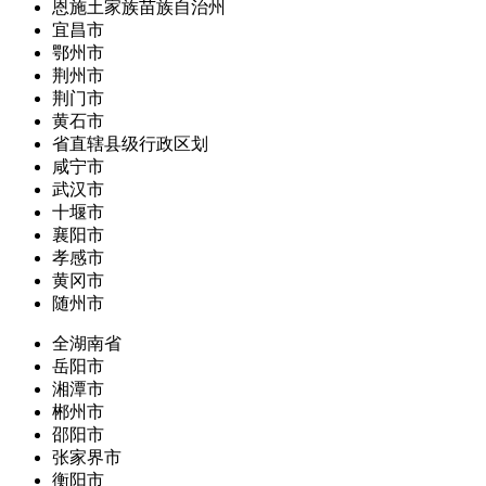
恩施土家族苗族自治州
宜昌市
鄂州市
荆州市
荆门市
黄石市
省直辖县级行政区划
咸宁市
武汉市
十堰市
襄阳市
孝感市
黄冈市
随州市
全湖南省
岳阳市
湘潭市
郴州市
邵阳市
张家界市
衡阳市