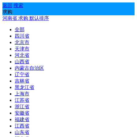
返回
搜索
求购
河南省
求购
默认排序
全部
四川省
北京市
天津市
河北省
山西省
内蒙古自治区
辽宁省
吉林省
黑龙江省
上海市
江苏省
浙江省
安徽省
福建省
江西省
山东省