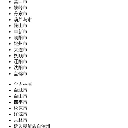
营口市
铁岭市
丹东市
葫芦岛市
鞍山市
阜新市
朝阳市
锦州市
大连市
抚顺市
辽阳市
沈阳市
盘锦市
全吉林省
白城市
白山市
四平市
松原市
辽源市
吉林市
延边朝鲜族自治州