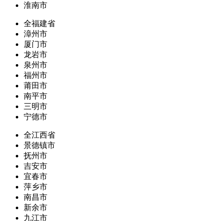
淮南市
全福建省
漳州市
厦门市
龙岩市
泉州市
福州市
莆田市
南平市
三明市
宁德市
全江西省
景德镇市
抚州市
吉安市
宜春市
萍乡市
南昌市
新余市
九江市