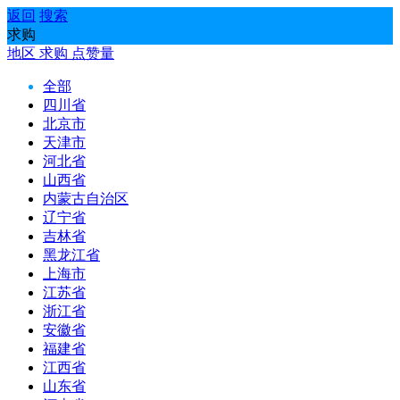
返回
搜索
求购
地区
求购
点赞量
全部
四川省
北京市
天津市
河北省
山西省
内蒙古自治区
辽宁省
吉林省
黑龙江省
上海市
江苏省
浙江省
安徽省
福建省
江西省
山东省