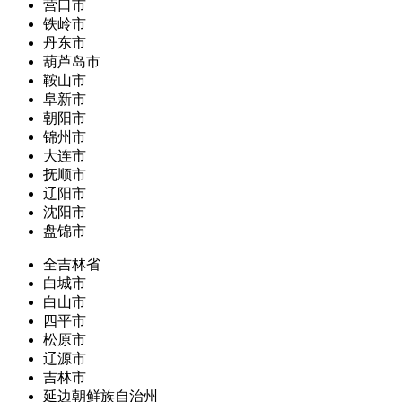
营口市
铁岭市
丹东市
葫芦岛市
鞍山市
阜新市
朝阳市
锦州市
大连市
抚顺市
辽阳市
沈阳市
盘锦市
全吉林省
白城市
白山市
四平市
松原市
辽源市
吉林市
延边朝鲜族自治州