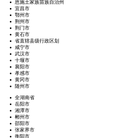
恩施土家族苗族自治州
宜昌市
鄂州市
荆州市
荆门市
黄石市
省直辖县级行政区划
咸宁市
武汉市
十堰市
襄阳市
孝感市
黄冈市
随州市
全湖南省
岳阳市
湘潭市
郴州市
邵阳市
张家界市
衡阳市