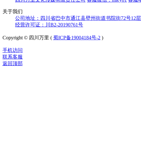
关于我们
公司地址：四川省巴中市通江县壁州街道书院街72号12层
经营许可证：川B2-20190761号
Copyright © 四川万里 (
蜀ICP备19004184号-2
)
手机访问
联系客服
返回顶部