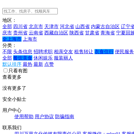
地区：
全部
四川省
北京市
天津市
河北省
山西省
内蒙古自治区
辽宁
庆市
贵州省
云南省
西藏自治区
陕西省
甘肃省
青海省
宁夏回
全上海市
上海市
分类：
不限
头条信息
招聘求职
相亲交友
租售转让
衣食住行
便民服务
全部
餐饮美食
休闲娱乐
服装丽人
默认排序
最热
最新
点赞
只看有图
查看更多
没有更多了
安全小贴士
用户中心
使用帮助
用户协议
防骗指南
联系我们
四川万里文化传媒有限责任公司
客服微信：mley01
客服电