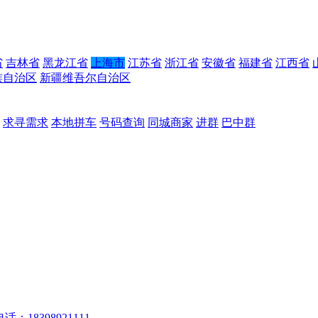
省
吉林省
黑龙江省
上海市
江苏省
浙江省
安徽省
福建省
江西省
族自治区
新疆维吾尔自治区
求寻需求
本地拼车
号码查询
同城商家
进群
巴中群
话：18398921111