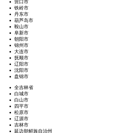
营口市
铁岭市
丹东市
葫芦岛市
鞍山市
阜新市
朝阳市
锦州市
大连市
抚顺市
辽阳市
沈阳市
盘锦市
全吉林省
白城市
白山市
四平市
松原市
辽源市
吉林市
延边朝鲜族自治州