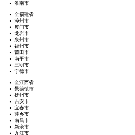
淮南市
全福建省
漳州市
厦门市
龙岩市
泉州市
福州市
莆田市
南平市
三明市
宁德市
全江西省
景德镇市
抚州市
吉安市
宜春市
萍乡市
南昌市
新余市
九江市