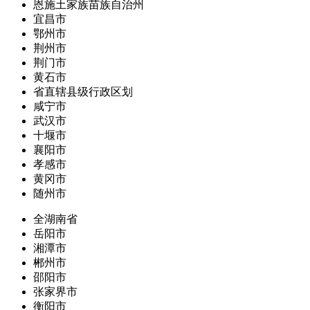
恩施土家族苗族自治州
宜昌市
鄂州市
荆州市
荆门市
黄石市
省直辖县级行政区划
咸宁市
武汉市
十堰市
襄阳市
孝感市
黄冈市
随州市
全湖南省
岳阳市
湘潭市
郴州市
邵阳市
张家界市
衡阳市