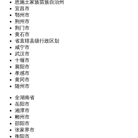
恩施土家族苗族自治州
宜昌市
鄂州市
荆州市
荆门市
黄石市
省直辖县级行政区划
咸宁市
武汉市
十堰市
襄阳市
孝感市
黄冈市
随州市
全湖南省
岳阳市
湘潭市
郴州市
邵阳市
张家界市
衡阳市