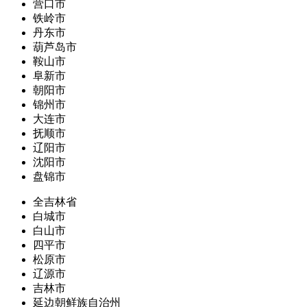
营口市
铁岭市
丹东市
葫芦岛市
鞍山市
阜新市
朝阳市
锦州市
大连市
抚顺市
辽阳市
沈阳市
盘锦市
全吉林省
白城市
白山市
四平市
松原市
辽源市
吉林市
延边朝鲜族自治州