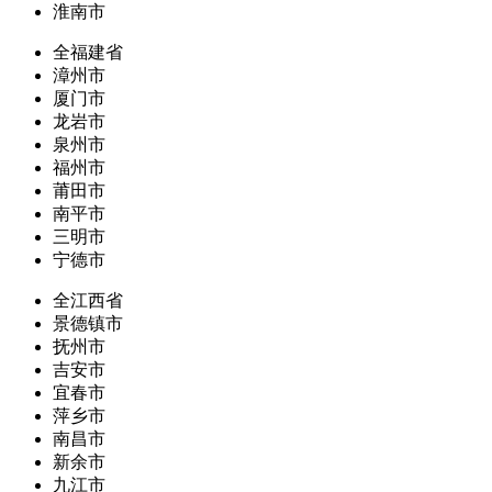
淮南市
全福建省
漳州市
厦门市
龙岩市
泉州市
福州市
莆田市
南平市
三明市
宁德市
全江西省
景德镇市
抚州市
吉安市
宜春市
萍乡市
南昌市
新余市
九江市