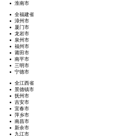
淮南市
全福建省
漳州市
厦门市
龙岩市
泉州市
福州市
莆田市
南平市
三明市
宁德市
全江西省
景德镇市
抚州市
吉安市
宜春市
萍乡市
南昌市
新余市
九江市