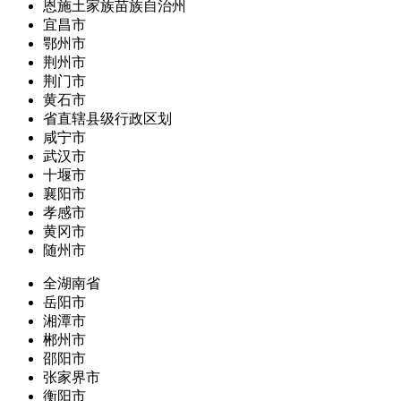
恩施土家族苗族自治州
宜昌市
鄂州市
荆州市
荆门市
黄石市
省直辖县级行政区划
咸宁市
武汉市
十堰市
襄阳市
孝感市
黄冈市
随州市
全湖南省
岳阳市
湘潭市
郴州市
邵阳市
张家界市
衡阳市