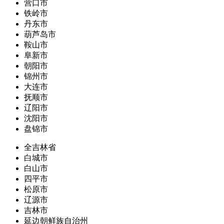
营口市
铁岭市
丹东市
葫芦岛市
鞍山市
阜新市
朝阳市
锦州市
大连市
抚顺市
辽阳市
沈阳市
盘锦市
全吉林省
白城市
白山市
四平市
松原市
辽源市
吉林市
延边朝鲜族自治州