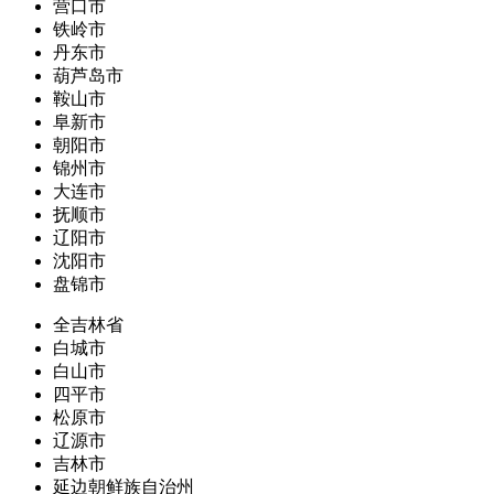
营口市
铁岭市
丹东市
葫芦岛市
鞍山市
阜新市
朝阳市
锦州市
大连市
抚顺市
辽阳市
沈阳市
盘锦市
全吉林省
白城市
白山市
四平市
松原市
辽源市
吉林市
延边朝鲜族自治州