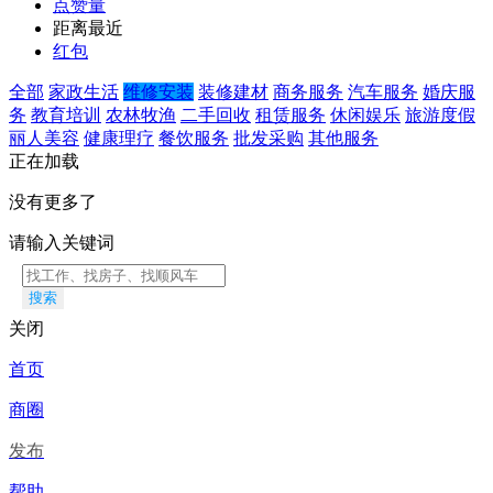
点赞量
距离最近
红包
全部
家政生活
维修安装
装修建材
商务服务
汽车服务
婚庆服
务
教育培训
农林牧渔
二手回收
租赁服务
休闲娱乐
旅游度假
丽人美容
健康理疗
餐饮服务
批发采购
其他服务
正在加载
没有更多了
请输入关键词
搜索
关闭
首页
商圈
发布
帮助