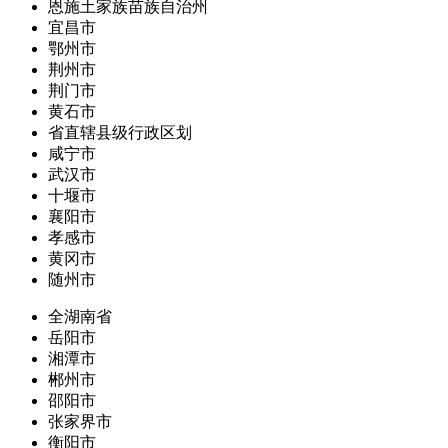
恩施土家族苗族自治州
宜昌市
鄂州市
荆州市
荆门市
黄石市
省直辖县级行政区划
咸宁市
武汉市
十堰市
襄阳市
孝感市
黄冈市
随州市
全湖南省
岳阳市
湘潭市
郴州市
邵阳市
张家界市
衡阳市