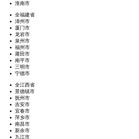
淮南市
全福建省
漳州市
厦门市
龙岩市
泉州市
福州市
莆田市
南平市
三明市
宁德市
全江西省
景德镇市
抚州市
吉安市
宜春市
萍乡市
南昌市
新余市
九江市