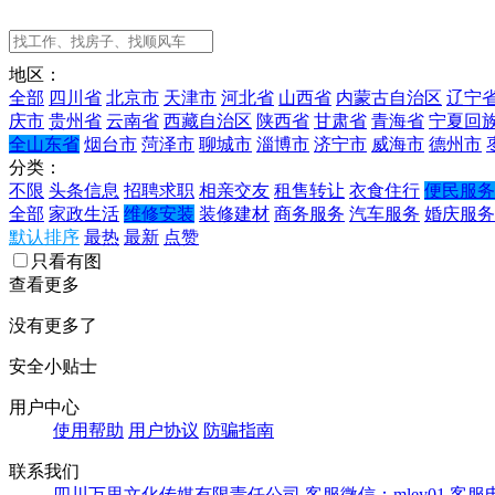
地区：
全部
四川省
北京市
天津市
河北省
山西省
内蒙古自治区
辽宁
庆市
贵州省
云南省
西藏自治区
陕西省
甘肃省
青海省
宁夏回
全山东省
烟台市
菏泽市
聊城市
淄博市
济宁市
威海市
德州市
分类：
不限
头条信息
招聘求职
相亲交友
租售转让
衣食住行
便民服务
全部
家政生活
维修安装
装修建材
商务服务
汽车服务
婚庆服务
默认排序
最热
最新
点赞
只看有图
查看更多
没有更多了
安全小贴士
用户中心
使用帮助
用户协议
防骗指南
联系我们
四川万里文化传媒有限责任公司
客服微信：mley01
客服电