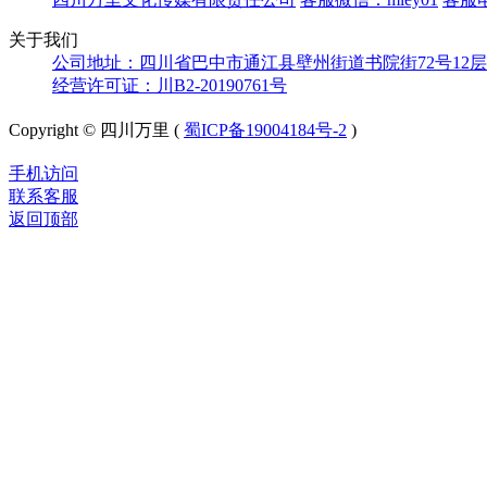
关于我们
公司地址：四川省巴中市通江县壁州街道书院街72号12层
经营许可证：川B2-20190761号
Copyright © 四川万里 (
蜀ICP备19004184号-2
)
手机访问
联系客服
返回顶部