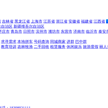
省
吉林省
黑龙江省
上海市
江苏省
浙江省
安徽省
福建省
江西省
族自治区
新疆维吾尔自治区
枣庄市
青岛市
日照市
滨州市
潍坊市
东营市
济南市
临沂市
泰安
求寻需求
本地拼车
号码查询
同城商家
进群
巴中群
教育培训
农林牧渔
二手回收
租赁服务
休闲娱乐
旅游度假
丽人
话：18398921111