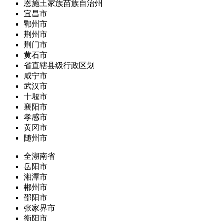
恩施土家族苗族自治州
宜昌市
鄂州市
荆州市
荆门市
黄石市
省直辖县级行政区划
咸宁市
武汉市
十堰市
襄阳市
孝感市
黄冈市
随州市
全湖南省
岳阳市
湘潭市
郴州市
邵阳市
张家界市
衡阳市