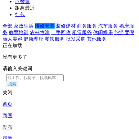
点赞量
距离最近
红包
全部
家政生活
维修安装
装修建材
商务服务
汽车服务
婚庆服
务
教育培训
农林牧渔
二手回收
租赁服务
休闲娱乐
旅游度假
丽人美容
健康理疗
餐饮服务
批发采购
其他服务
正在加载
没有更多了
请输入关键词
搜索
关闭
首页
商圈
发布
帮助