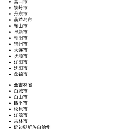
营口市
铁岭市
丹东市
葫芦岛市
鞍山市
阜新市
朝阳市
锦州市
大连市
抚顺市
辽阳市
沈阳市
盘锦市
全吉林省
白城市
白山市
四平市
松原市
辽源市
吉林市
延边朝鲜族自治州