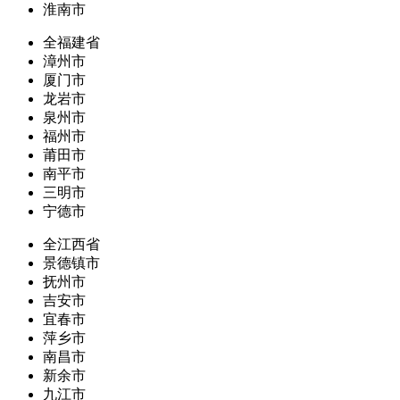
淮南市
全福建省
漳州市
厦门市
龙岩市
泉州市
福州市
莆田市
南平市
三明市
宁德市
全江西省
景德镇市
抚州市
吉安市
宜春市
萍乡市
南昌市
新余市
九江市