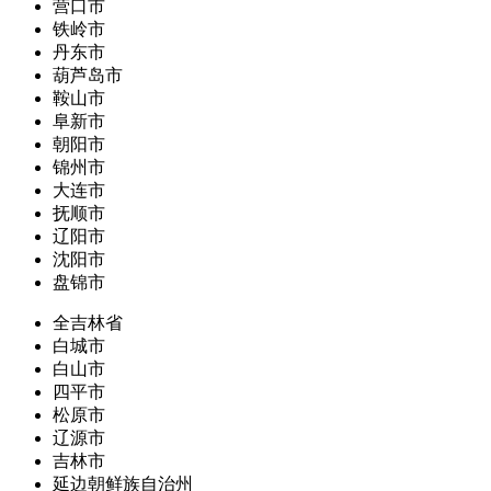
营口市
铁岭市
丹东市
葫芦岛市
鞍山市
阜新市
朝阳市
锦州市
大连市
抚顺市
辽阳市
沈阳市
盘锦市
全吉林省
白城市
白山市
四平市
松原市
辽源市
吉林市
延边朝鲜族自治州