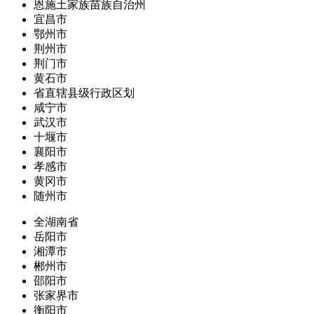
恩施土家族苗族自治州
宜昌市
鄂州市
荆州市
荆门市
黄石市
省直辖县级行政区划
咸宁市
武汉市
十堰市
襄阳市
孝感市
黄冈市
随州市
全湖南省
岳阳市
湘潭市
郴州市
邵阳市
张家界市
衡阳市