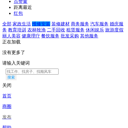
点赞量
距离最近
红包
全部
家政生活
维修安装
装修建材
商务服务
汽车服务
婚庆服
务
教育培训
农林牧渔
二手回收
租赁服务
休闲娱乐
旅游度假
丽人美容
健康理疗
餐饮服务
批发采购
其他服务
正在加载
没有更多了
请输入关键词
搜索
关闭
首页
商圈
发布
帮助