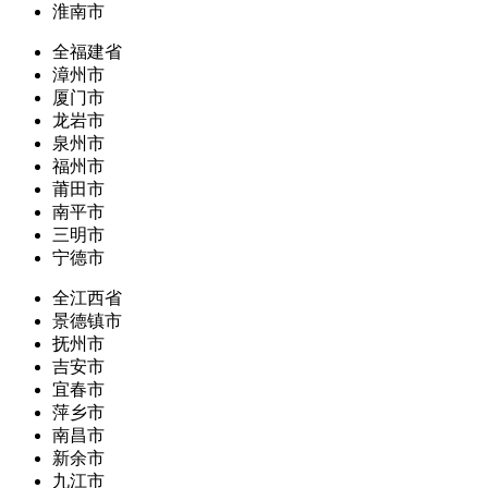
淮南市
全福建省
漳州市
厦门市
龙岩市
泉州市
福州市
莆田市
南平市
三明市
宁德市
全江西省
景德镇市
抚州市
吉安市
宜春市
萍乡市
南昌市
新余市
九江市