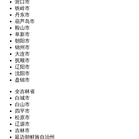
营口市
铁岭市
丹东市
葫芦岛市
鞍山市
阜新市
朝阳市
锦州市
大连市
抚顺市
辽阳市
沈阳市
盘锦市
全吉林省
白城市
白山市
四平市
松原市
辽源市
吉林市
延边朝鲜族自治州