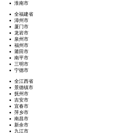
淮南市
全福建省
漳州市
厦门市
龙岩市
泉州市
福州市
莆田市
南平市
三明市
宁德市
全江西省
景德镇市
抚州市
吉安市
宜春市
萍乡市
南昌市
新余市
九江市