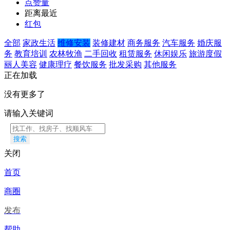
点赞量
距离最近
红包
全部
家政生活
维修安装
装修建材
商务服务
汽车服务
婚庆服
务
教育培训
农林牧渔
二手回收
租赁服务
休闲娱乐
旅游度假
丽人美容
健康理疗
餐饮服务
批发采购
其他服务
正在加载
没有更多了
请输入关键词
搜索
关闭
首页
商圈
发布
帮助