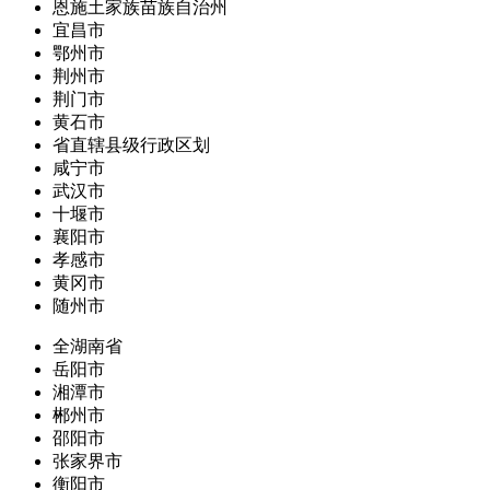
恩施土家族苗族自治州
宜昌市
鄂州市
荆州市
荆门市
黄石市
省直辖县级行政区划
咸宁市
武汉市
十堰市
襄阳市
孝感市
黄冈市
随州市
全湖南省
岳阳市
湘潭市
郴州市
邵阳市
张家界市
衡阳市