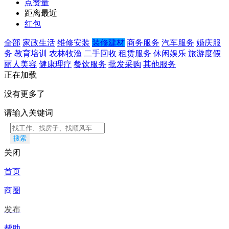
点赞量
距离最近
红包
全部
家政生活
维修安装
装修建材
商务服务
汽车服务
婚庆服
务
教育培训
农林牧渔
二手回收
租赁服务
休闲娱乐
旅游度假
丽人美容
健康理疗
餐饮服务
批发采购
其他服务
正在加载
没有更多了
请输入关键词
搜索
关闭
首页
商圈
发布
帮助