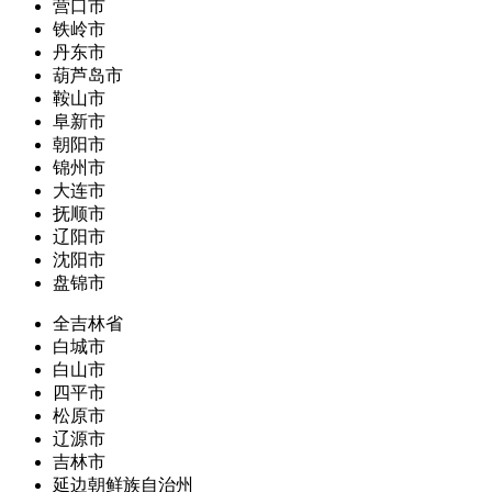
营口市
铁岭市
丹东市
葫芦岛市
鞍山市
阜新市
朝阳市
锦州市
大连市
抚顺市
辽阳市
沈阳市
盘锦市
全吉林省
白城市
白山市
四平市
松原市
辽源市
吉林市
延边朝鲜族自治州