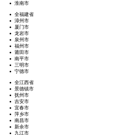
淮南市
全福建省
漳州市
厦门市
龙岩市
泉州市
福州市
莆田市
南平市
三明市
宁德市
全江西省
景德镇市
抚州市
吉安市
宜春市
萍乡市
南昌市
新余市
九江市