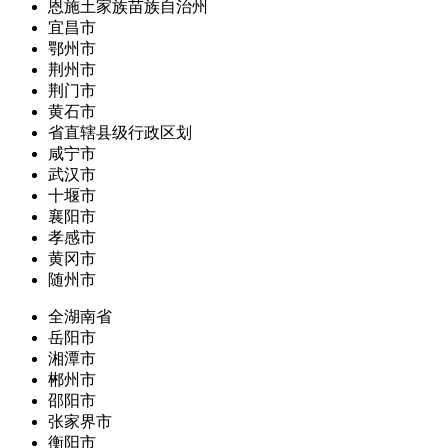
恩施土家族苗族自治州
宜昌市
鄂州市
荆州市
荆门市
黄石市
省直辖县级行政区划
咸宁市
武汉市
十堰市
襄阳市
孝感市
黄冈市
随州市
全湖南省
岳阳市
湘潭市
郴州市
邵阳市
张家界市
衡阳市