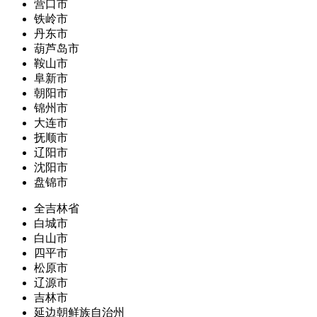
营口市
铁岭市
丹东市
葫芦岛市
鞍山市
阜新市
朝阳市
锦州市
大连市
抚顺市
辽阳市
沈阳市
盘锦市
全吉林省
白城市
白山市
四平市
松原市
辽源市
吉林市
延边朝鲜族自治州