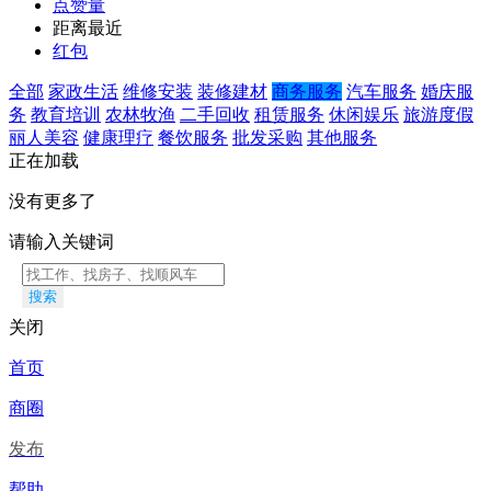
点赞量
距离最近
红包
全部
家政生活
维修安装
装修建材
商务服务
汽车服务
婚庆服
务
教育培训
农林牧渔
二手回收
租赁服务
休闲娱乐
旅游度假
丽人美容
健康理疗
餐饮服务
批发采购
其他服务
正在加载
没有更多了
请输入关键词
搜索
关闭
首页
商圈
发布
帮助