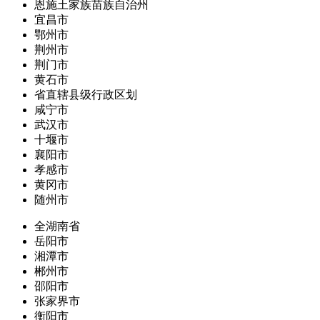
恩施土家族苗族自治州
宜昌市
鄂州市
荆州市
荆门市
黄石市
省直辖县级行政区划
咸宁市
武汉市
十堰市
襄阳市
孝感市
黄冈市
随州市
全湖南省
岳阳市
湘潭市
郴州市
邵阳市
张家界市
衡阳市