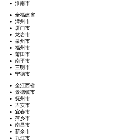
淮南市
全福建省
漳州市
厦门市
龙岩市
泉州市
福州市
莆田市
南平市
三明市
宁德市
全江西省
景德镇市
抚州市
吉安市
宜春市
萍乡市
南昌市
新余市
九江市