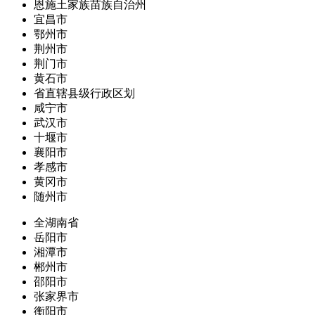
恩施土家族苗族自治州
宜昌市
鄂州市
荆州市
荆门市
黄石市
省直辖县级行政区划
咸宁市
武汉市
十堰市
襄阳市
孝感市
黄冈市
随州市
全湖南省
岳阳市
湘潭市
郴州市
邵阳市
张家界市
衡阳市