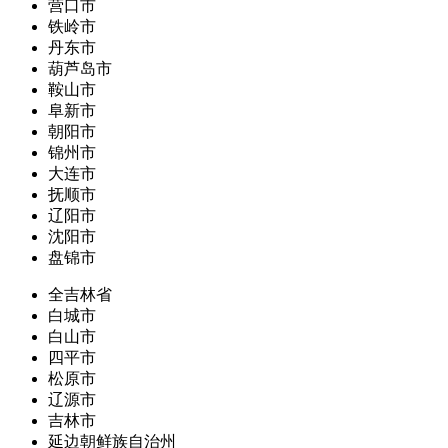
营口市
铁岭市
丹东市
葫芦岛市
鞍山市
阜新市
朝阳市
锦州市
大连市
抚顺市
辽阳市
沈阳市
盘锦市
全吉林省
白城市
白山市
四平市
松原市
辽源市
吉林市
延边朝鲜族自治州