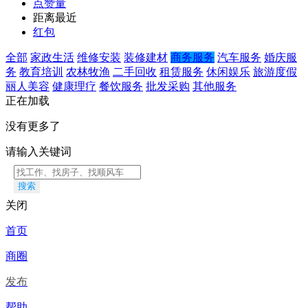
点赞量
距离最近
红包
全部
家政生活
维修安装
装修建材
商务服务
汽车服务
婚庆服
务
教育培训
农林牧渔
二手回收
租赁服务
休闲娱乐
旅游度假
丽人美容
健康理疗
餐饮服务
批发采购
其他服务
正在加载
没有更多了
请输入关键词
搜索
关闭
首页
商圈
发布
帮助