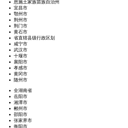
恩施土家族苗族自治州
宜昌市
鄂州市
荆州市
荆门市
黄石市
省直辖县级行政区划
咸宁市
武汉市
十堰市
襄阳市
孝感市
黄冈市
随州市
全湖南省
岳阳市
湘潭市
郴州市
邵阳市
张家界市
衡阳市