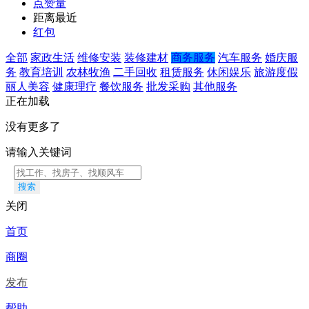
点赞量
距离最近
红包
全部
家政生活
维修安装
装修建材
商务服务
汽车服务
婚庆服
务
教育培训
农林牧渔
二手回收
租赁服务
休闲娱乐
旅游度假
丽人美容
健康理疗
餐饮服务
批发采购
其他服务
正在加载
没有更多了
请输入关键词
搜索
关闭
首页
商圈
发布
帮助