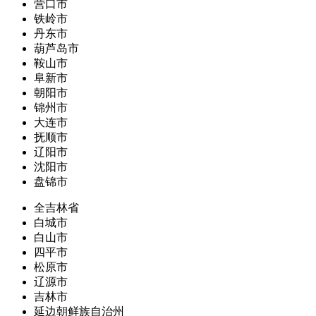
营口市
铁岭市
丹东市
葫芦岛市
鞍山市
阜新市
朝阳市
锦州市
大连市
抚顺市
辽阳市
沈阳市
盘锦市
全吉林省
白城市
白山市
四平市
松原市
辽源市
吉林市
延边朝鲜族自治州