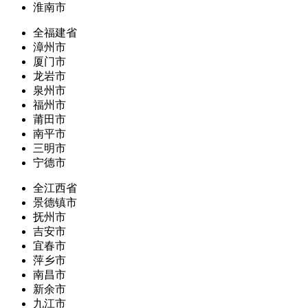
淮南市
全福建省
漳州市
厦门市
龙岩市
泉州市
福州市
莆田市
南平市
三明市
宁德市
全江西省
景德镇市
抚州市
吉安市
宜春市
萍乡市
南昌市
新余市
九江市