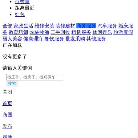
点赞量
距离最近
红包
全部
家政生活
维修安装
装修建材
商务服务
汽车服务
婚庆服
务
教育培训
农林牧渔
二手回收
租赁服务
休闲娱乐
旅游度假
丽人美容
健康理疗
餐饮服务
批发采购
其他服务
正在加载
没有更多了
请输入关键词
搜索
关闭
首页
商圈
发布
帮助