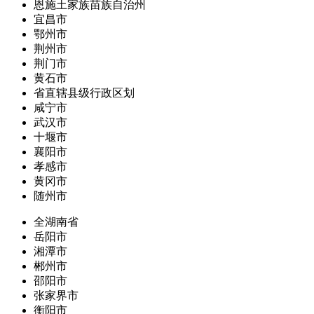
恩施土家族苗族自治州
宜昌市
鄂州市
荆州市
荆门市
黄石市
省直辖县级行政区划
咸宁市
武汉市
十堰市
襄阳市
孝感市
黄冈市
随州市
全湖南省
岳阳市
湘潭市
郴州市
邵阳市
张家界市
衡阳市