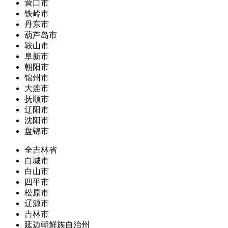
营口市
铁岭市
丹东市
葫芦岛市
鞍山市
阜新市
朝阳市
锦州市
大连市
抚顺市
辽阳市
沈阳市
盘锦市
全吉林省
白城市
白山市
四平市
松原市
辽源市
吉林市
延边朝鲜族自治州