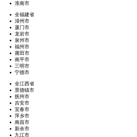
淮南市
全福建省
漳州市
厦门市
龙岩市
泉州市
福州市
莆田市
南平市
三明市
宁德市
全江西省
景德镇市
抚州市
吉安市
宜春市
萍乡市
南昌市
新余市
九江市