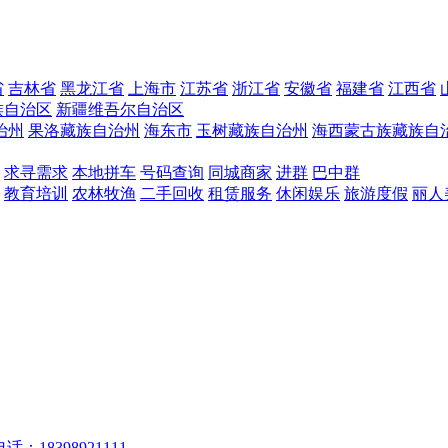
省
吉林省
黑龙江省
上海市
江苏省
浙江省
安徽省
福建省
江西省
族自治区
新疆维吾尔自治区
治州
果洛藏族自治州
海东市
玉树藏族自治州
海西蒙古族藏族自
求寻需求
本地拼车
号码查询
同城商家
进群
巴中群
教育培训
农林牧渔
二手回收
租赁服务
休闲娱乐
旅游度假
丽人
话：18398921111