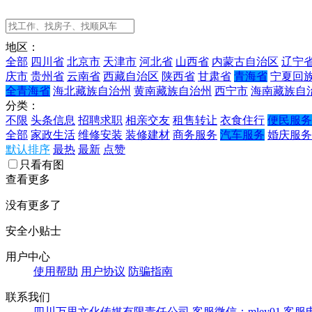
地区：
全部
四川省
北京市
天津市
河北省
山西省
内蒙古自治区
辽宁
庆市
贵州省
云南省
西藏自治区
陕西省
甘肃省
青海省
宁夏回
全青海省
海北藏族自治州
黄南藏族自治州
西宁市
海南藏族自
分类：
不限
头条信息
招聘求职
相亲交友
租售转让
衣食住行
便民服务
全部
家政生活
维修安装
装修建材
商务服务
汽车服务
婚庆服务
默认排序
最热
最新
点赞
只看有图
查看更多
没有更多了
安全小贴士
用户中心
使用帮助
用户协议
防骗指南
联系我们
四川万里文化传媒有限责任公司
客服微信：mley01
客服电