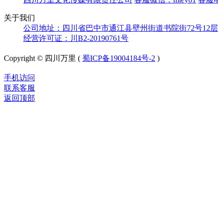
关于我们
公司地址：四川省巴中市通江县壁州街道书院街72号12层
经营许可证：川B2-20190761号
Copyright © 四川万里 (
蜀ICP备19004184号-2
)
手机访问
联系客服
返回顶部