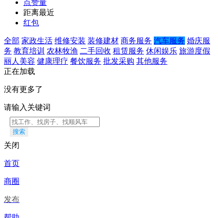
点赞量
距离最近
红包
全部
家政生活
维修安装
装修建材
商务服务
汽车服务
婚庆服
务
教育培训
农林牧渔
二手回收
租赁服务
休闲娱乐
旅游度假
丽人美容
健康理疗
餐饮服务
批发采购
其他服务
正在加载
没有更多了
请输入关键词
搜索
关闭
首页
商圈
发布
帮助