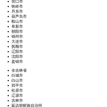
营口市
铁岭市
丹东市
葫芦岛市
鞍山市
阜新市
朝阳市
锦州市
大连市
抚顺市
辽阳市
沈阳市
盘锦市
全吉林省
白城市
白山市
四平市
松原市
辽源市
吉林市
延边朝鲜族自治州