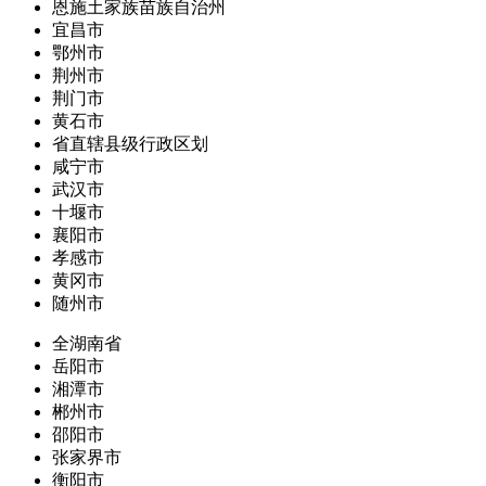
恩施土家族苗族自治州
宜昌市
鄂州市
荆州市
荆门市
黄石市
省直辖县级行政区划
咸宁市
武汉市
十堰市
襄阳市
孝感市
黄冈市
随州市
全湖南省
岳阳市
湘潭市
郴州市
邵阳市
张家界市
衡阳市