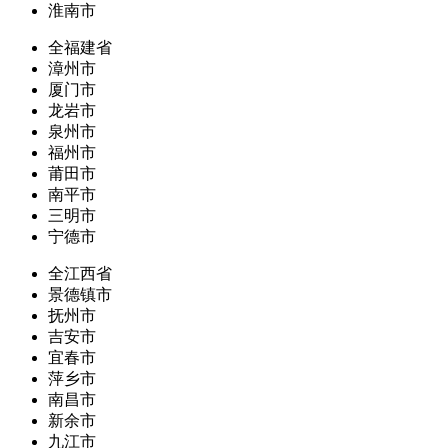
淮南市
全福建省
漳州市
厦门市
龙岩市
泉州市
福州市
莆田市
南平市
三明市
宁德市
全江西省
景德镇市
抚州市
吉安市
宜春市
萍乡市
南昌市
新余市
九江市