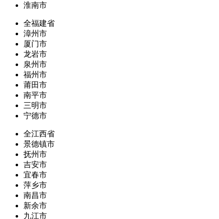
淮南市
全福建省
漳州市
厦门市
龙岩市
泉州市
福州市
莆田市
南平市
三明市
宁德市
全江西省
景德镇市
抚州市
吉安市
宜春市
萍乡市
南昌市
新余市
九江市