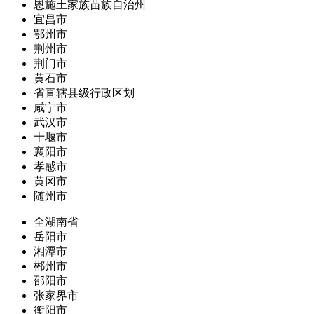
恩施土家族苗族自治州
宜昌市
鄂州市
荆州市
荆门市
黄石市
省直辖县级行政区划
咸宁市
武汉市
十堰市
襄阳市
孝感市
黄冈市
随州市
全湖南省
岳阳市
湘潭市
郴州市
邵阳市
张家界市
衡阳市