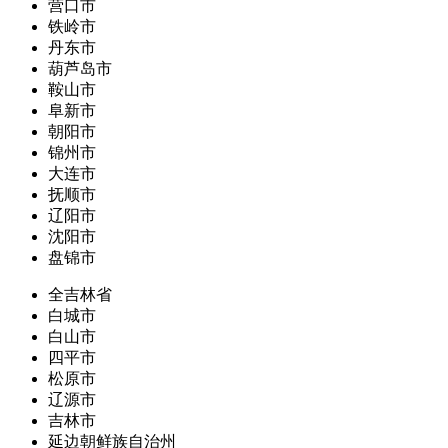
营口市
铁岭市
丹东市
葫芦岛市
鞍山市
阜新市
朝阳市
锦州市
大连市
抚顺市
辽阳市
沈阳市
盘锦市
全吉林省
白城市
白山市
四平市
松原市
辽源市
吉林市
延边朝鲜族自治州