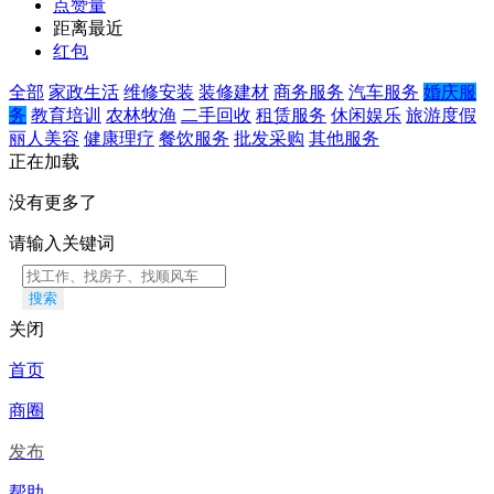
点赞量
距离最近
红包
全部
家政生活
维修安装
装修建材
商务服务
汽车服务
婚庆服
务
教育培训
农林牧渔
二手回收
租赁服务
休闲娱乐
旅游度假
丽人美容
健康理疗
餐饮服务
批发采购
其他服务
正在加载
没有更多了
请输入关键词
搜索
关闭
首页
商圈
发布
帮助