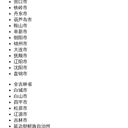
营口市
铁岭市
丹东市
葫芦岛市
鞍山市
阜新市
朝阳市
锦州市
大连市
抚顺市
辽阳市
沈阳市
盘锦市
全吉林省
白城市
白山市
四平市
松原市
辽源市
吉林市
延边朝鲜族自治州