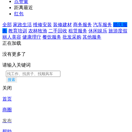
点赞量
距离最近
红包
全部
家政生活
维修安装
装修建材
商务服务
汽车服务
婚庆服
务
教育培训
农林牧渔
二手回收
租赁服务
休闲娱乐
旅游度假
丽人美容
健康理疗
餐饮服务
批发采购
其他服务
正在加载
没有更多了
请输入关键词
搜索
关闭
首页
商圈
发布
帮助