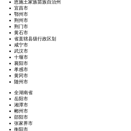
恩施土家族苗族自治州
宜昌市
鄂州市
荆州市
荆门市
黄石市
省直辖县级行政区划
咸宁市
武汉市
十堰市
襄阳市
孝感市
黄冈市
随州市
全湖南省
岳阳市
湘潭市
郴州市
邵阳市
张家界市
衡阳市