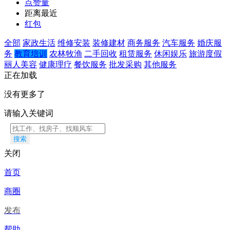
点赞量
距离最近
红包
全部
家政生活
维修安装
装修建材
商务服务
汽车服务
婚庆服
务
教育培训
农林牧渔
二手回收
租赁服务
休闲娱乐
旅游度假
丽人美容
健康理疗
餐饮服务
批发采购
其他服务
正在加载
没有更多了
请输入关键词
搜索
关闭
首页
商圈
发布
帮助