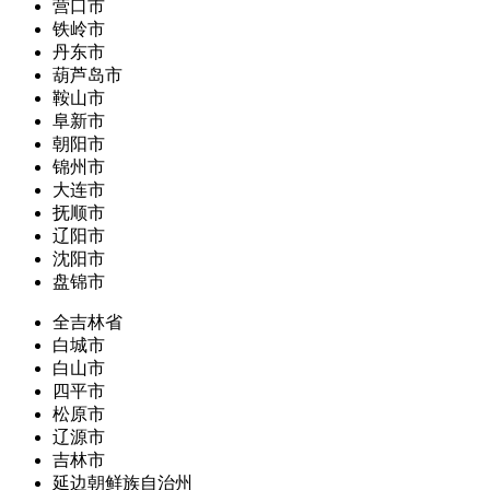
营口市
铁岭市
丹东市
葫芦岛市
鞍山市
阜新市
朝阳市
锦州市
大连市
抚顺市
辽阳市
沈阳市
盘锦市
全吉林省
白城市
白山市
四平市
松原市
辽源市
吉林市
延边朝鲜族自治州