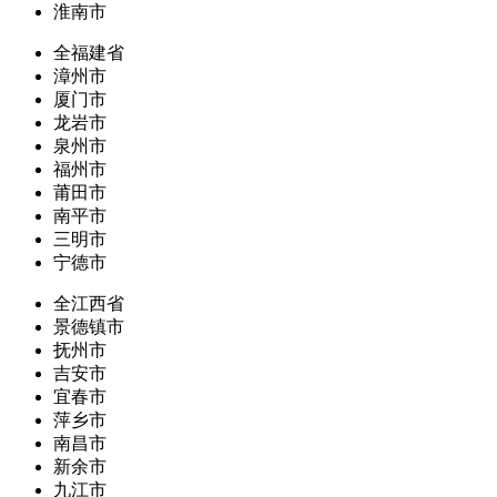
淮南市
全福建省
漳州市
厦门市
龙岩市
泉州市
福州市
莆田市
南平市
三明市
宁德市
全江西省
景德镇市
抚州市
吉安市
宜春市
萍乡市
南昌市
新余市
九江市