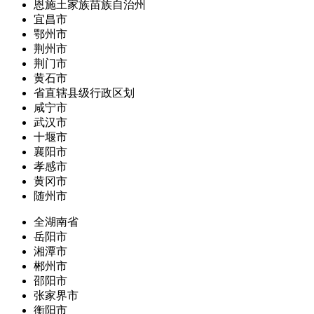
恩施土家族苗族自治州
宜昌市
鄂州市
荆州市
荆门市
黄石市
省直辖县级行政区划
咸宁市
武汉市
十堰市
襄阳市
孝感市
黄冈市
随州市
全湖南省
岳阳市
湘潭市
郴州市
邵阳市
张家界市
衡阳市