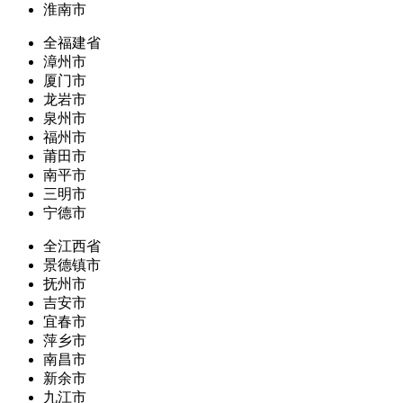
淮南市
全福建省
漳州市
厦门市
龙岩市
泉州市
福州市
莆田市
南平市
三明市
宁德市
全江西省
景德镇市
抚州市
吉安市
宜春市
萍乡市
南昌市
新余市
九江市