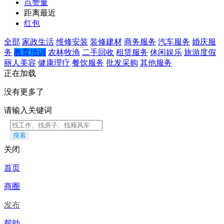
点赞量
距离最近
红包
全部
家政生活
维修安装
装修建材
商务服务
汽车服务
婚庆服
务
教育培训
农林牧渔
二手回收
租赁服务
休闲娱乐
旅游度假
丽人美容
健康理疗
餐饮服务
批发采购
其他服务
正在加载
没有更多了
请输入关键词
搜索
关闭
首页
商圈
发布
帮助