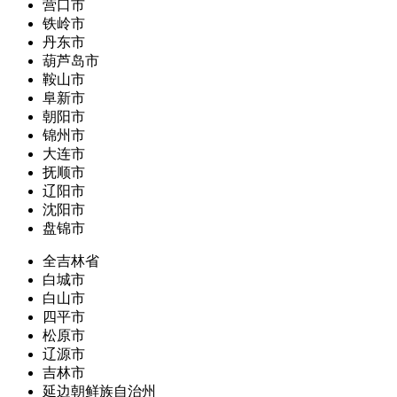
营口市
铁岭市
丹东市
葫芦岛市
鞍山市
阜新市
朝阳市
锦州市
大连市
抚顺市
辽阳市
沈阳市
盘锦市
全吉林省
白城市
白山市
四平市
松原市
辽源市
吉林市
延边朝鲜族自治州