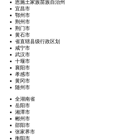
恩施土家族苗族自治州
宜昌市
鄂州市
荆州市
荆门市
黄石市
省直辖县级行政区划
咸宁市
武汉市
十堰市
襄阳市
孝感市
黄冈市
随州市
全湖南省
岳阳市
湘潭市
郴州市
邵阳市
张家界市
衡阳市