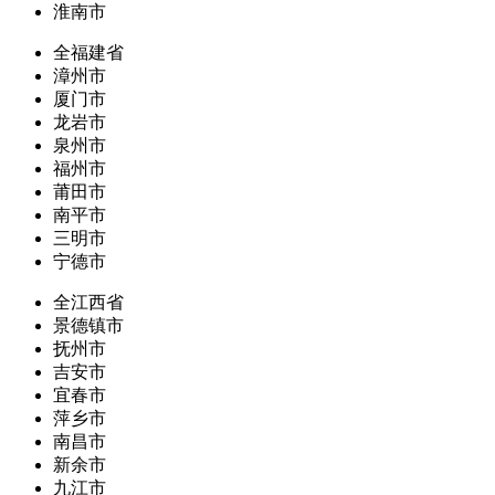
淮南市
全福建省
漳州市
厦门市
龙岩市
泉州市
福州市
莆田市
南平市
三明市
宁德市
全江西省
景德镇市
抚州市
吉安市
宜春市
萍乡市
南昌市
新余市
九江市