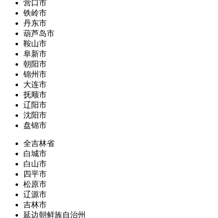
营口市
铁岭市
丹东市
葫芦岛市
鞍山市
阜新市
朝阳市
锦州市
大连市
抚顺市
辽阳市
沈阳市
盘锦市
全吉林省
白城市
白山市
四平市
松原市
辽源市
吉林市
延边朝鲜族自治州