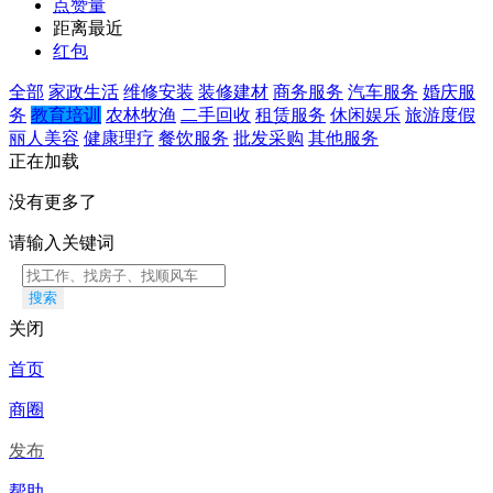
点赞量
距离最近
红包
全部
家政生活
维修安装
装修建材
商务服务
汽车服务
婚庆服
务
教育培训
农林牧渔
二手回收
租赁服务
休闲娱乐
旅游度假
丽人美容
健康理疗
餐饮服务
批发采购
其他服务
正在加载
没有更多了
请输入关键词
搜索
关闭
首页
商圈
发布
帮助