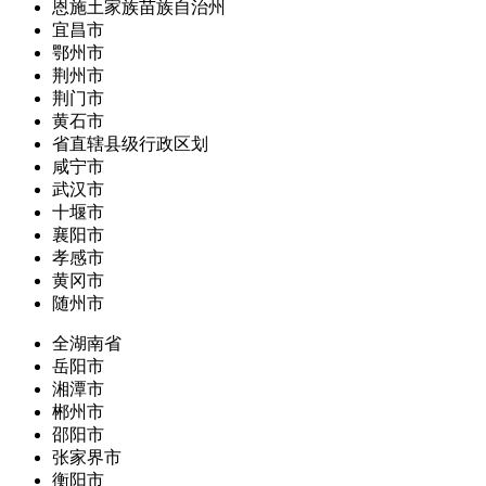
恩施土家族苗族自治州
宜昌市
鄂州市
荆州市
荆门市
黄石市
省直辖县级行政区划
咸宁市
武汉市
十堰市
襄阳市
孝感市
黄冈市
随州市
全湖南省
岳阳市
湘潭市
郴州市
邵阳市
张家界市
衡阳市