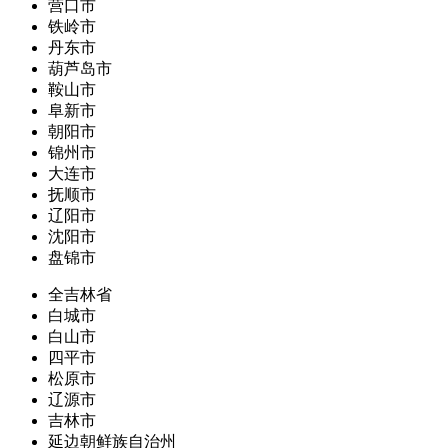
营口市
铁岭市
丹东市
葫芦岛市
鞍山市
阜新市
朝阳市
锦州市
大连市
抚顺市
辽阳市
沈阳市
盘锦市
全吉林省
白城市
白山市
四平市
松原市
辽源市
吉林市
延边朝鲜族自治州