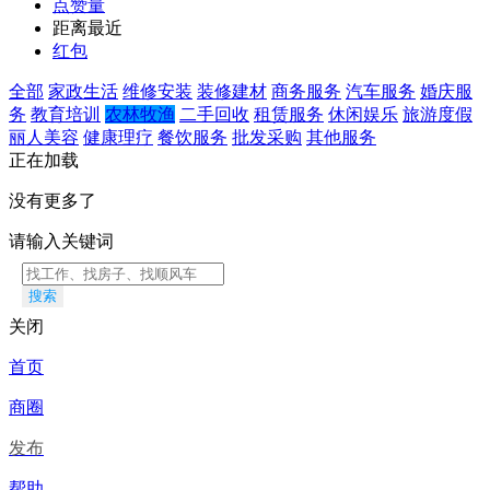
点赞量
距离最近
红包
全部
家政生活
维修安装
装修建材
商务服务
汽车服务
婚庆服
务
教育培训
农林牧渔
二手回收
租赁服务
休闲娱乐
旅游度假
丽人美容
健康理疗
餐饮服务
批发采购
其他服务
正在加载
没有更多了
请输入关键词
搜索
关闭
首页
商圈
发布
帮助