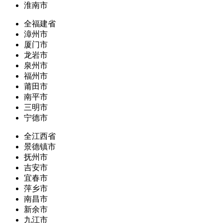
淮南市
全福建省
漳州市
厦门市
龙岩市
泉州市
福州市
莆田市
南平市
三明市
宁德市
全江西省
景德镇市
抚州市
吉安市
宜春市
萍乡市
南昌市
新余市
九江市