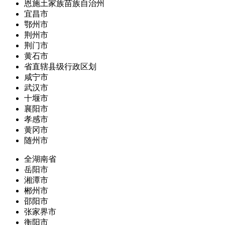
恩施土家族苗族自治州
宜昌市
鄂州市
荆州市
荆门市
黄石市
省直辖县级行政区划
咸宁市
武汉市
十堰市
襄阳市
孝感市
黄冈市
随州市
全湖南省
岳阳市
湘潭市
郴州市
邵阳市
张家界市
衡阳市