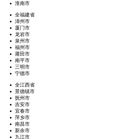
淮南市
全福建省
漳州市
厦门市
龙岩市
泉州市
福州市
莆田市
南平市
三明市
宁德市
全江西省
景德镇市
抚州市
吉安市
宜春市
萍乡市
南昌市
新余市
九江市