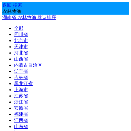
返回
搜索
农林牧渔
湖南省
农林牧渔
默认排序
全部
四川省
北京市
天津市
河北省
山西省
内蒙古自治区
辽宁省
吉林省
黑龙江省
上海市
江苏省
浙江省
安徽省
福建省
江西省
山东省