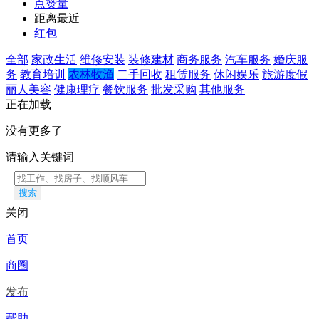
点赞量
距离最近
红包
全部
家政生活
维修安装
装修建材
商务服务
汽车服务
婚庆服
务
教育培训
农林牧渔
二手回收
租赁服务
休闲娱乐
旅游度假
丽人美容
健康理疗
餐饮服务
批发采购
其他服务
正在加载
没有更多了
请输入关键词
搜索
关闭
首页
商圈
发布
帮助