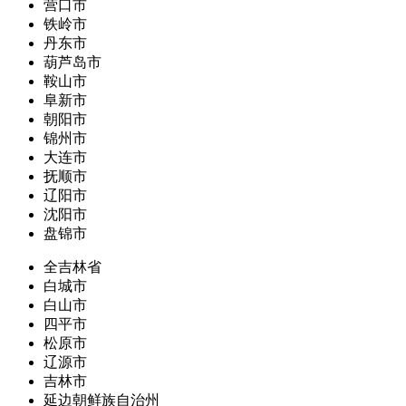
营口市
铁岭市
丹东市
葫芦岛市
鞍山市
阜新市
朝阳市
锦州市
大连市
抚顺市
辽阳市
沈阳市
盘锦市
全吉林省
白城市
白山市
四平市
松原市
辽源市
吉林市
延边朝鲜族自治州