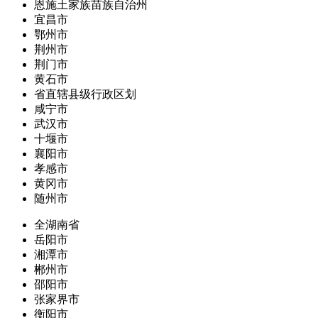
恩施土家族苗族自治州
宜昌市
鄂州市
荆州市
荆门市
黄石市
省直辖县级行政区划
咸宁市
武汉市
十堰市
襄阳市
孝感市
黄冈市
随州市
全湖南省
岳阳市
湘潭市
郴州市
邵阳市
张家界市
衡阳市