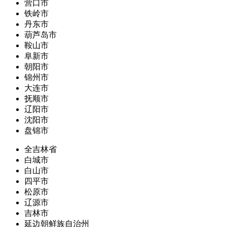
营口市
铁岭市
丹东市
葫芦岛市
鞍山市
阜新市
朝阳市
锦州市
大连市
抚顺市
辽阳市
沈阳市
盘锦市
全吉林省
白城市
白山市
四平市
松原市
辽源市
吉林市
延边朝鲜族自治州