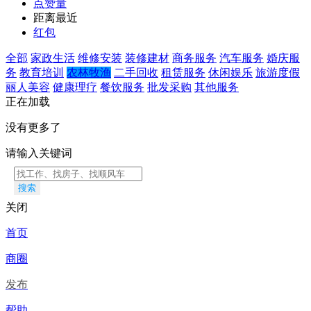
点赞量
距离最近
红包
全部
家政生活
维修安装
装修建材
商务服务
汽车服务
婚庆服
务
教育培训
农林牧渔
二手回收
租赁服务
休闲娱乐
旅游度假
丽人美容
健康理疗
餐饮服务
批发采购
其他服务
正在加载
没有更多了
请输入关键词
搜索
关闭
首页
商圈
发布
帮助