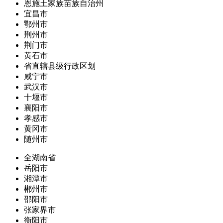
恩施土家族苗族自治州
宜昌市
鄂州市
荆州市
荆门市
黄石市
省直辖县级行政区划
咸宁市
武汉市
十堰市
襄阳市
孝感市
黄冈市
随州市
全湖南省
岳阳市
湘潭市
郴州市
邵阳市
张家界市
衡阳市