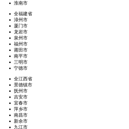
淮南市
全福建省
漳州市
厦门市
龙岩市
泉州市
福州市
莆田市
南平市
三明市
宁德市
全江西省
景德镇市
抚州市
吉安市
宜春市
萍乡市
南昌市
新余市
九江市