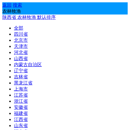
返回
搜索
农林牧渔
陕西省
农林牧渔
默认排序
全部
四川省
北京市
天津市
河北省
山西省
内蒙古自治区
辽宁省
吉林省
黑龙江省
上海市
江苏省
浙江省
安徽省
福建省
江西省
山东省