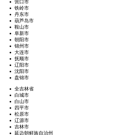
营口市
铁岭市
丹东市
葫芦岛市
鞍山市
阜新市
朝阳市
锦州市
大连市
抚顺市
辽阳市
沈阳市
盘锦市
全吉林省
白城市
白山市
四平市
松原市
辽源市
吉林市
延边朝鲜族自治州