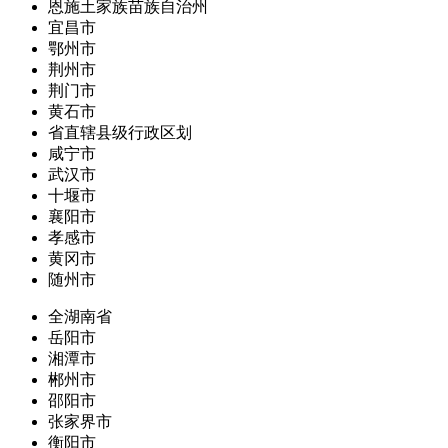
恩施土家族苗族自治州
宜昌市
鄂州市
荆州市
荆门市
黄石市
省直辖县级行政区划
咸宁市
武汉市
十堰市
襄阳市
孝感市
黄冈市
随州市
全湖南省
岳阳市
湘潭市
郴州市
邵阳市
张家界市
衡阳市