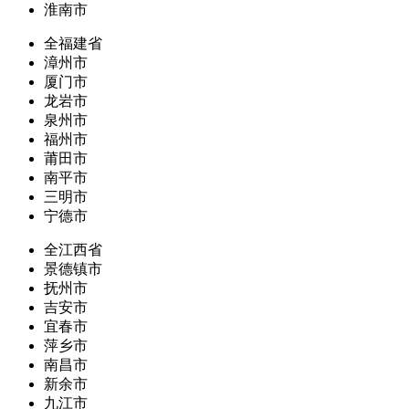
淮南市
全福建省
漳州市
厦门市
龙岩市
泉州市
福州市
莆田市
南平市
三明市
宁德市
全江西省
景德镇市
抚州市
吉安市
宜春市
萍乡市
南昌市
新余市
九江市