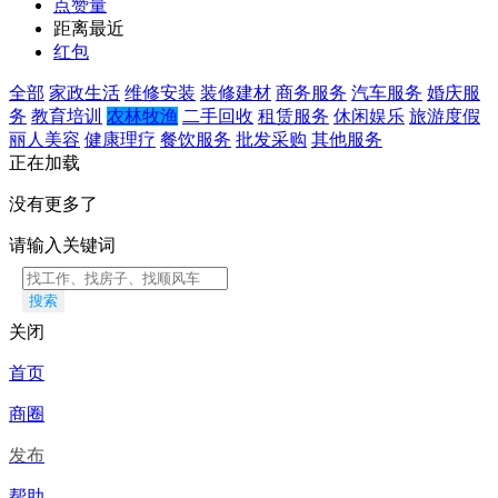
点赞量
距离最近
红包
全部
家政生活
维修安装
装修建材
商务服务
汽车服务
婚庆服
务
教育培训
农林牧渔
二手回收
租赁服务
休闲娱乐
旅游度假
丽人美容
健康理疗
餐饮服务
批发采购
其他服务
正在加载
没有更多了
请输入关键词
搜索
关闭
首页
商圈
发布
帮助