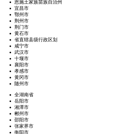
恩施土家族苗族自治州
宜昌市
鄂州市
荆州市
荆门市
黄石市
省直辖县级行政区划
咸宁市
武汉市
十堰市
襄阳市
孝感市
黄冈市
随州市
全湖南省
岳阳市
湘潭市
郴州市
邵阳市
张家界市
衡阳市