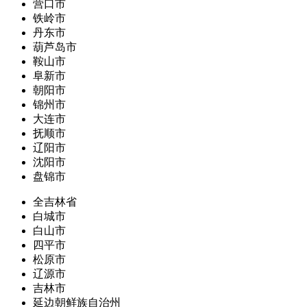
营口市
铁岭市
丹东市
葫芦岛市
鞍山市
阜新市
朝阳市
锦州市
大连市
抚顺市
辽阳市
沈阳市
盘锦市
全吉林省
白城市
白山市
四平市
松原市
辽源市
吉林市
延边朝鲜族自治州