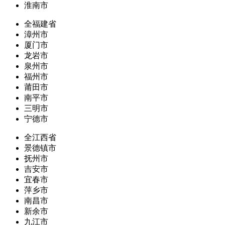
淮南市
全福建省
漳州市
厦门市
龙岩市
泉州市
福州市
莆田市
南平市
三明市
宁德市
全江西省
景德镇市
抚州市
吉安市
宜春市
萍乡市
南昌市
新余市
九江市