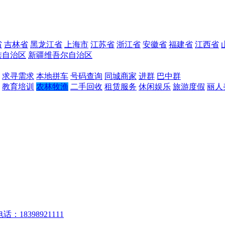
省
吉林省
黑龙江省
上海市
江苏省
浙江省
安徽省
福建省
江西省
族自治区
新疆维吾尔自治区
求寻需求
本地拼车
号码查询
同城商家
进群
巴中群
教育培训
农林牧渔
二手回收
租赁服务
休闲娱乐
旅游度假
丽人
话：18398921111