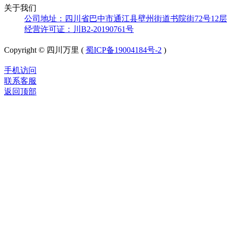
关于我们
公司地址：四川省巴中市通江县壁州街道书院街72号12层
经营许可证：川B2-20190761号
Copyright © 四川万里 (
蜀ICP备19004184号-2
)
手机访问
联系客服
返回顶部