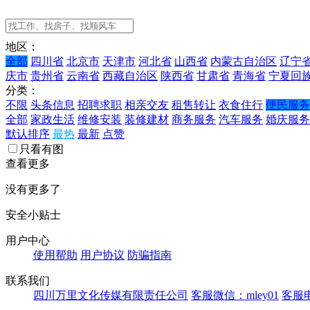
地区：
全部
四川省
北京市
天津市
河北省
山西省
内蒙古自治区
辽宁
庆市
贵州省
云南省
西藏自治区
陕西省
甘肃省
青海省
宁夏回
分类：
不限
头条信息
招聘求职
相亲交友
租售转让
衣食住行
便民服务
全部
家政生活
维修安装
装修建材
商务服务
汽车服务
婚庆服务
默认排序
最热
最新
点赞
只看有图
查看更多
没有更多了
安全小贴士
用户中心
使用帮助
用户协议
防骗指南
联系我们
四川万里文化传媒有限责任公司
客服微信：mley01
客服电