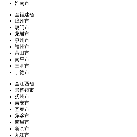
淮南市
全福建省
漳州市
厦门市
龙岩市
泉州市
福州市
莆田市
南平市
三明市
宁德市
全江西省
景德镇市
抚州市
吉安市
宜春市
萍乡市
南昌市
新余市
九江市