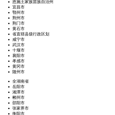
恩施土家族苗族自治州
宜昌市
鄂州市
荆州市
荆门市
黄石市
省直辖县级行政区划
咸宁市
武汉市
十堰市
襄阳市
孝感市
黄冈市
随州市
全湖南省
岳阳市
湘潭市
郴州市
邵阳市
张家界市
衡阳市