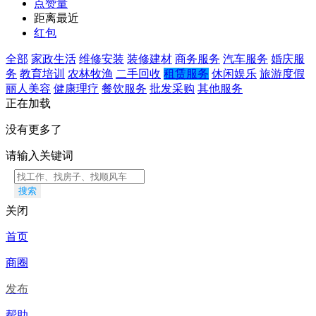
点赞量
距离最近
红包
全部
家政生活
维修安装
装修建材
商务服务
汽车服务
婚庆服
务
教育培训
农林牧渔
二手回收
租赁服务
休闲娱乐
旅游度假
丽人美容
健康理疗
餐饮服务
批发采购
其他服务
正在加载
没有更多了
请输入关键词
搜索
关闭
首页
商圈
发布
帮助