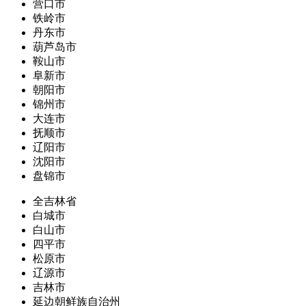
营口市
铁岭市
丹东市
葫芦岛市
鞍山市
阜新市
朝阳市
锦州市
大连市
抚顺市
辽阳市
沈阳市
盘锦市
全吉林省
白城市
白山市
四平市
松原市
辽源市
吉林市
延边朝鲜族自治州