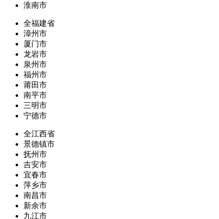
淮南市
全福建省
漳州市
厦门市
龙岩市
泉州市
福州市
莆田市
南平市
三明市
宁德市
全江西省
景德镇市
抚州市
吉安市
宜春市
萍乡市
南昌市
新余市
九江市