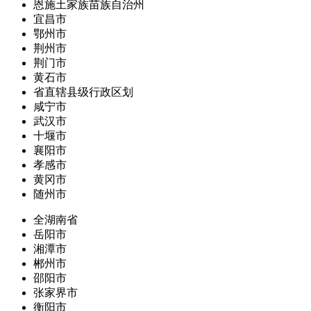
恩施土家族苗族自治州
宜昌市
鄂州市
荆州市
荆门市
黄石市
省直辖县级行政区划
咸宁市
武汉市
十堰市
襄阳市
孝感市
黄冈市
随州市
全湖南省
岳阳市
湘潭市
郴州市
邵阳市
张家界市
衡阳市