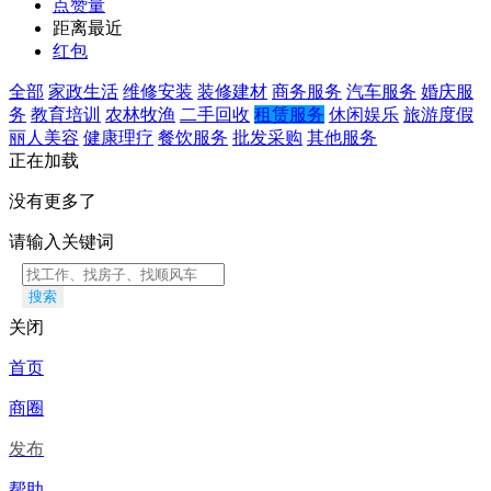
点赞量
距离最近
红包
全部
家政生活
维修安装
装修建材
商务服务
汽车服务
婚庆服
务
教育培训
农林牧渔
二手回收
租赁服务
休闲娱乐
旅游度假
丽人美容
健康理疗
餐饮服务
批发采购
其他服务
正在加载
没有更多了
请输入关键词
搜索
关闭
首页
商圈
发布
帮助