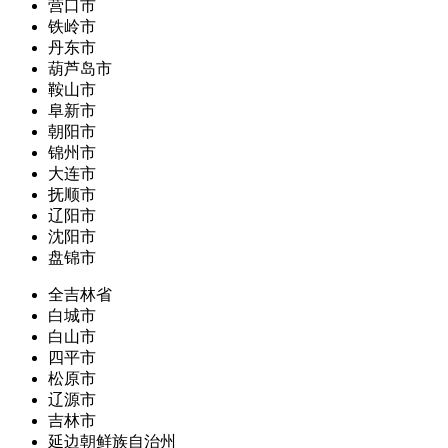
营口市
铁岭市
丹东市
葫芦岛市
鞍山市
阜新市
朝阳市
锦州市
大连市
抚顺市
辽阳市
沈阳市
盘锦市
全吉林省
白城市
白山市
四平市
松原市
辽源市
吉林市
延边朝鲜族自治州