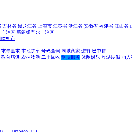
省
吉林省
黑龙江省
上海市
江苏省
浙江省
安徽省
福建省
江西省
族自治区
新疆维吾尔自治区
日喀则市
求寻需求
本地拼车
号码查询
同城商家
进群
巴中群
教育培训
农林牧渔
二手回收
租赁服务
休闲娱乐
旅游度假
丽人
话：18398921111