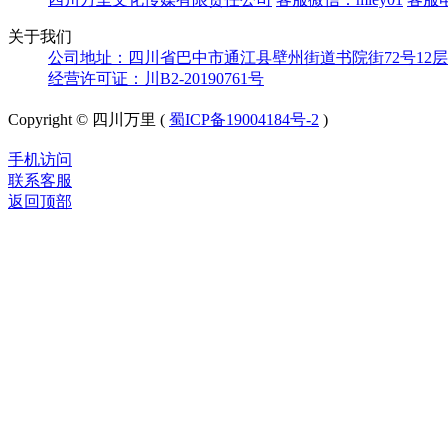
关于我们
公司地址：四川省巴中市通江县壁州街道书院街72号12层
经营许可证：川B2-20190761号
Copyright © 四川万里 (
蜀ICP备19004184号-2
)
手机访问
联系客服
返回顶部