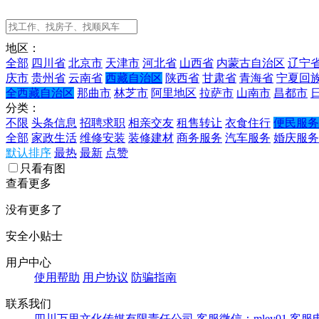
地区：
全部
四川省
北京市
天津市
河北省
山西省
内蒙古自治区
辽宁
庆市
贵州省
云南省
西藏自治区
陕西省
甘肃省
青海省
宁夏回
全西藏自治区
那曲市
林芝市
阿里地区
拉萨市
山南市
昌都市
分类：
不限
头条信息
招聘求职
相亲交友
租售转让
衣食住行
便民服务
全部
家政生活
维修安装
装修建材
商务服务
汽车服务
婚庆服务
默认排序
最热
最新
点赞
只看有图
查看更多
没有更多了
安全小贴士
用户中心
使用帮助
用户协议
防骗指南
联系我们
四川万里文化传媒有限责任公司
客服微信：mley01
客服电