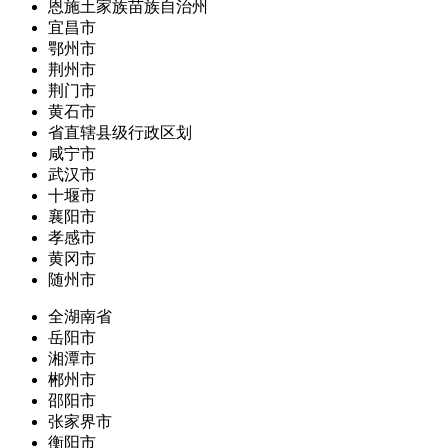
恩施土家族苗族自治州
宜昌市
鄂州市
荆州市
荆门市
黄石市
省直辖县级行政区划
咸宁市
武汉市
十堰市
襄阳市
孝感市
黄冈市
随州市
全湖南省
岳阳市
湘潭市
郴州市
邵阳市
张家界市
衡阳市