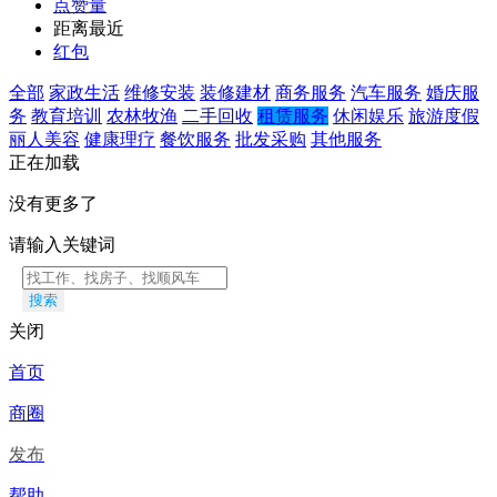
点赞量
距离最近
红包
全部
家政生活
维修安装
装修建材
商务服务
汽车服务
婚庆服
务
教育培训
农林牧渔
二手回收
租赁服务
休闲娱乐
旅游度假
丽人美容
健康理疗
餐饮服务
批发采购
其他服务
正在加载
没有更多了
请输入关键词
搜索
关闭
首页
商圈
发布
帮助