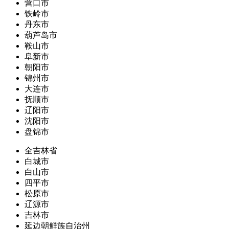
营口市
铁岭市
丹东市
葫芦岛市
鞍山市
阜新市
朝阳市
锦州市
大连市
抚顺市
辽阳市
沈阳市
盘锦市
全吉林省
白城市
白山市
四平市
松原市
辽源市
吉林市
延边朝鲜族自治州