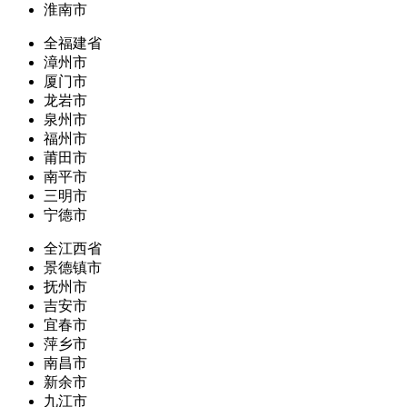
淮南市
全福建省
漳州市
厦门市
龙岩市
泉州市
福州市
莆田市
南平市
三明市
宁德市
全江西省
景德镇市
抚州市
吉安市
宜春市
萍乡市
南昌市
新余市
九江市