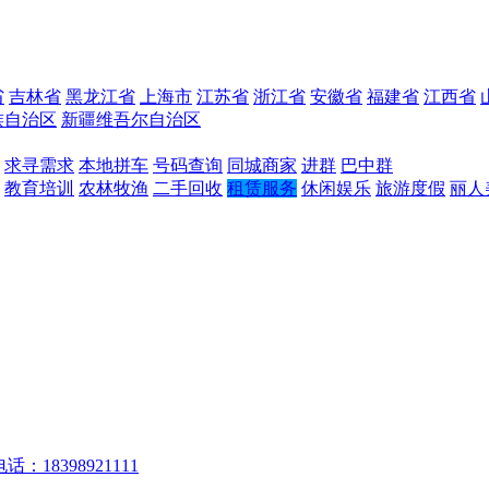
省
吉林省
黑龙江省
上海市
江苏省
浙江省
安徽省
福建省
江西省
族自治区
新疆维吾尔自治区
求寻需求
本地拼车
号码查询
同城商家
进群
巴中群
教育培训
农林牧渔
二手回收
租赁服务
休闲娱乐
旅游度假
丽人
话：18398921111