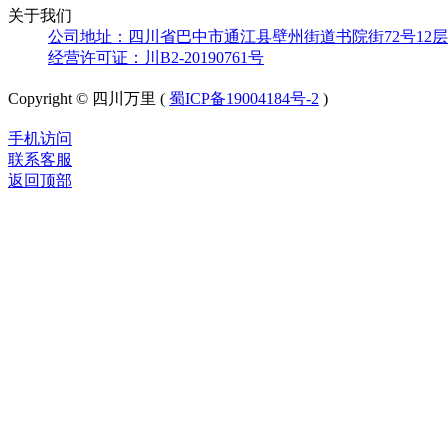
关于我们
公司地址：四川省巴中市通江县壁州街道书院街72号12层
经营许可证：川B2-20190761号
Copyright © 四川万里 (
蜀ICP备19004184号-2
)
手机访问
联系客服
返回顶部