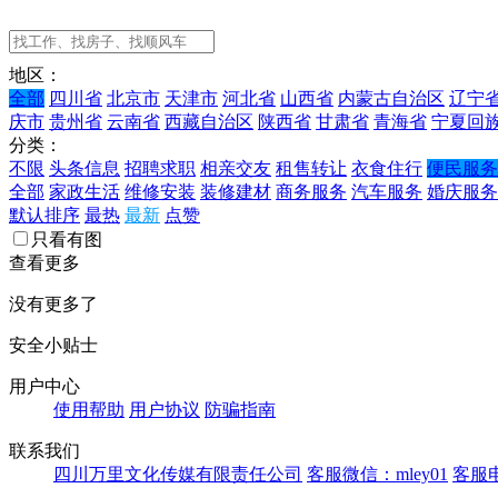
地区：
全部
四川省
北京市
天津市
河北省
山西省
内蒙古自治区
辽宁
庆市
贵州省
云南省
西藏自治区
陕西省
甘肃省
青海省
宁夏回
分类：
不限
头条信息
招聘求职
相亲交友
租售转让
衣食住行
便民服务
全部
家政生活
维修安装
装修建材
商务服务
汽车服务
婚庆服务
默认排序
最热
最新
点赞
只看有图
查看更多
没有更多了
安全小贴士
用户中心
使用帮助
用户协议
防骗指南
联系我们
四川万里文化传媒有限责任公司
客服微信：mley01
客服电