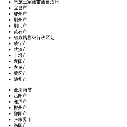
恩施土家族苗族自治州
宜昌市
鄂州市
荆州市
荆门市
黄石市
省直辖县级行政区划
咸宁市
武汉市
十堰市
襄阳市
孝感市
黄冈市
随州市
全湖南省
岳阳市
湘潭市
郴州市
邵阳市
张家界市
衡阳市