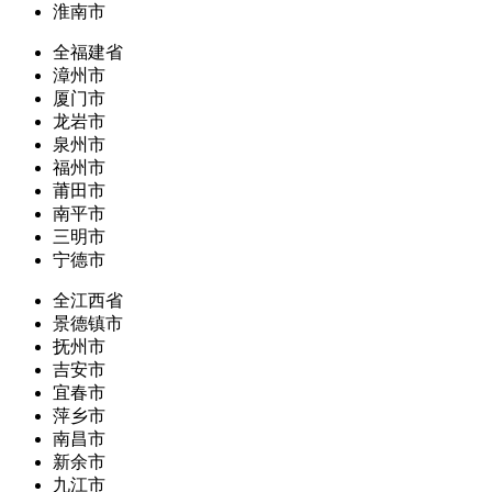
淮南市
全福建省
漳州市
厦门市
龙岩市
泉州市
福州市
莆田市
南平市
三明市
宁德市
全江西省
景德镇市
抚州市
吉安市
宜春市
萍乡市
南昌市
新余市
九江市