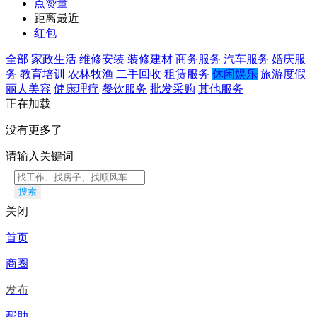
点赞量
距离最近
红包
全部
家政生活
维修安装
装修建材
商务服务
汽车服务
婚庆服
务
教育培训
农林牧渔
二手回收
租赁服务
休闲娱乐
旅游度假
丽人美容
健康理疗
餐饮服务
批发采购
其他服务
正在加载
没有更多了
请输入关键词
搜索
关闭
首页
商圈
发布
帮助