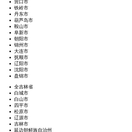
营口市
铁岭市
丹东市
葫芦岛市
鞍山市
阜新市
朝阳市
锦州市
大连市
抚顺市
辽阳市
沈阳市
盘锦市
全吉林省
白城市
白山市
四平市
松原市
辽源市
吉林市
延边朝鲜族自治州