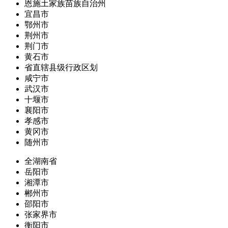
恩施土家族苗族自治州
宜昌市
鄂州市
荆州市
荆门市
黄石市
省直辖县级行政区划
咸宁市
武汉市
十堰市
襄阳市
孝感市
黄冈市
随州市
全湖南省
岳阳市
湘潭市
郴州市
邵阳市
张家界市
衡阳市