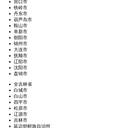
营口市
铁岭市
丹东市
葫芦岛市
鞍山市
阜新市
朝阳市
锦州市
大连市
抚顺市
辽阳市
沈阳市
盘锦市
全吉林省
白城市
白山市
四平市
松原市
辽源市
吉林市
延边朝鲜族自治州