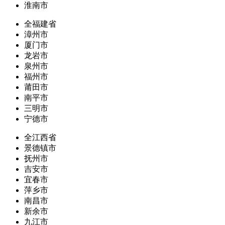
淮南市
全福建省
漳州市
厦门市
龙岩市
泉州市
福州市
莆田市
南平市
三明市
宁德市
全江西省
景德镇市
抚州市
吉安市
宜春市
萍乡市
南昌市
新余市
九江市