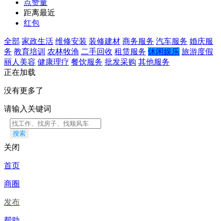
点赞量
距离最近
红包
全部
家政生活
维修安装
装修建材
商务服务
汽车服务
婚庆服
务
教育培训
农林牧渔
二手回收
租赁服务
休闲娱乐
旅游度假
丽人美容
健康理疗
餐饮服务
批发采购
其他服务
正在加载
没有更多了
请输入关键词
搜索
关闭
首页
商圈
发布
帮助