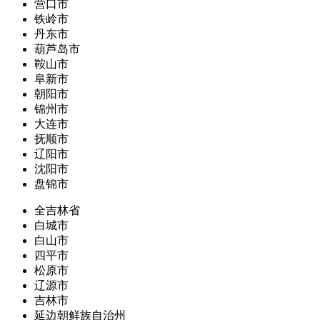
营口市
铁岭市
丹东市
葫芦岛市
鞍山市
阜新市
朝阳市
锦州市
大连市
抚顺市
辽阳市
沈阳市
盘锦市
全吉林省
白城市
白山市
四平市
松原市
辽源市
吉林市
延边朝鲜族自治州