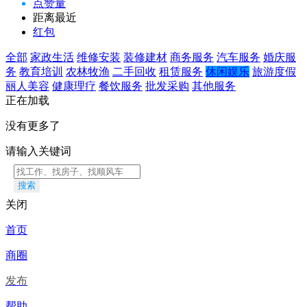
点赞量
距离最近
红包
全部
家政生活
维修安装
装修建材
商务服务
汽车服务
婚庆服
务
教育培训
农林牧渔
二手回收
租赁服务
休闲娱乐
旅游度假
丽人美容
健康理疗
餐饮服务
批发采购
其他服务
正在加载
没有更多了
请输入关键词
搜索
关闭
首页
商圈
发布
帮助