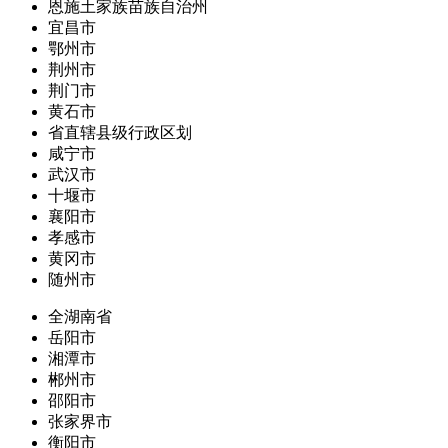
恩施土家族苗族自治州
宜昌市
鄂州市
荆州市
荆门市
黄石市
省直辖县级行政区划
咸宁市
武汉市
十堰市
襄阳市
孝感市
黄冈市
随州市
全湖南省
岳阳市
湘潭市
郴州市
邵阳市
张家界市
衡阳市