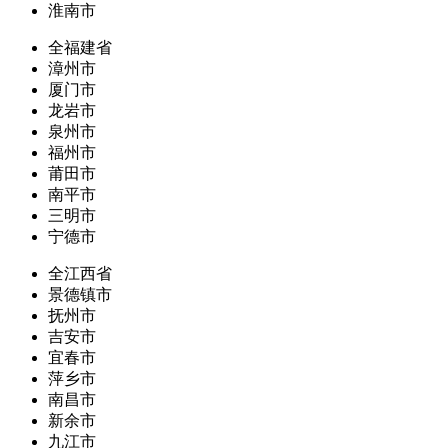
淮南市
全福建省
漳州市
厦门市
龙岩市
泉州市
福州市
莆田市
南平市
三明市
宁德市
全江西省
景德镇市
抚州市
吉安市
宜春市
萍乡市
南昌市
新余市
九江市