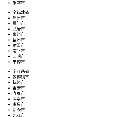
淮南市
全福建省
漳州市
厦门市
龙岩市
泉州市
福州市
莆田市
南平市
三明市
宁德市
全江西省
景德镇市
抚州市
吉安市
宜春市
萍乡市
南昌市
新余市
九江市