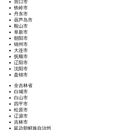
营口市
铁岭市
丹东市
葫芦岛市
鞍山市
阜新市
朝阳市
锦州市
大连市
抚顺市
辽阳市
沈阳市
盘锦市
全吉林省
白城市
白山市
四平市
松原市
辽源市
吉林市
延边朝鲜族自治州