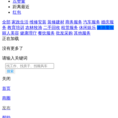
点赞量
距离最近
红包
全部
家政生活
维修安装
装修建材
商务服务
汽车服务
婚庆服
务
教育培训
农林牧渔
二手回收
租赁服务
休闲娱乐
旅游度假
丽人美容
健康理疗
餐饮服务
批发采购
其他服务
正在加载
没有更多了
请输入关键词
搜索
关闭
首页
商圈
发布
帮助