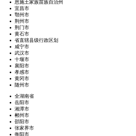
恩施土家族苗族自治州
宜昌市
鄂州市
荆州市
荆门市
黄石市
省直辖县级行政区划
咸宁市
武汉市
十堰市
襄阳市
孝感市
黄冈市
随州市
全湖南省
岳阳市
湘潭市
郴州市
邵阳市
张家界市
衡阳市