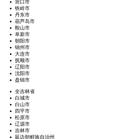
营口市
铁岭市
丹东市
葫芦岛市
鞍山市
阜新市
朝阳市
锦州市
大连市
抚顺市
辽阳市
沈阳市
盘锦市
全吉林省
白城市
白山市
四平市
松原市
辽源市
吉林市
延边朝鲜族自治州