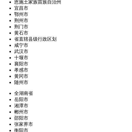
恩施土家族苗族自治州
宜昌市
鄂州市
荆州市
荆门市
黄石市
省直辖县级行政区划
咸宁市
武汉市
十堰市
襄阳市
孝感市
黄冈市
随州市
全湖南省
岳阳市
湘潭市
郴州市
邵阳市
张家界市
衡阳市