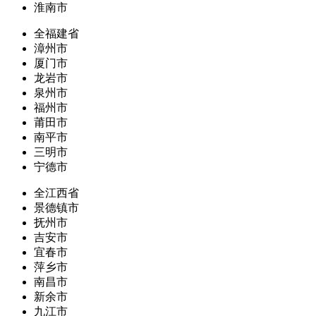
淮南市
全福建省
漳州市
厦门市
龙岩市
泉州市
福州市
莆田市
南平市
三明市
宁德市
全江西省
景德镇市
抚州市
吉安市
宜春市
萍乡市
南昌市
新余市
九江市