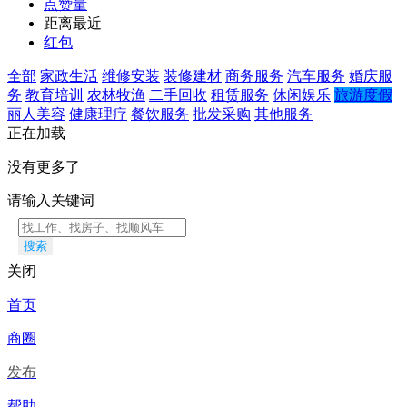
点赞量
距离最近
红包
全部
家政生活
维修安装
装修建材
商务服务
汽车服务
婚庆服
务
教育培训
农林牧渔
二手回收
租赁服务
休闲娱乐
旅游度假
丽人美容
健康理疗
餐饮服务
批发采购
其他服务
正在加载
没有更多了
请输入关键词
搜索
关闭
首页
商圈
发布
帮助