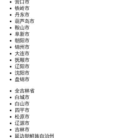
营口市
铁岭市
丹东市
葫芦岛市
鞍山市
阜新市
朝阳市
锦州市
大连市
抚顺市
辽阳市
沈阳市
盘锦市
全吉林省
白城市
白山市
四平市
松原市
辽源市
吉林市
延边朝鲜族自治州