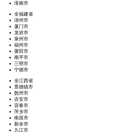
淮南市
全福建省
漳州市
厦门市
龙岩市
泉州市
福州市
莆田市
南平市
三明市
宁德市
全江西省
景德镇市
抚州市
吉安市
宜春市
萍乡市
南昌市
新余市
九江市