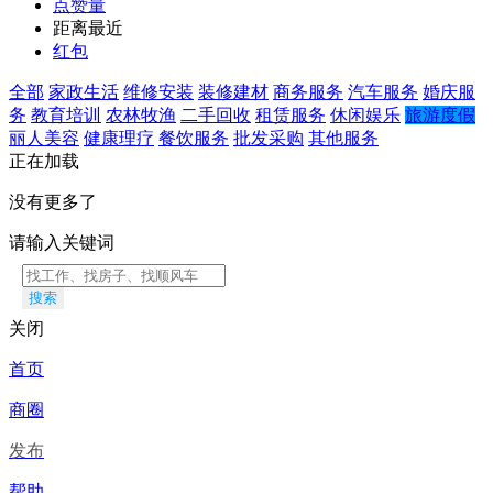
点赞量
距离最近
红包
全部
家政生活
维修安装
装修建材
商务服务
汽车服务
婚庆服
务
教育培训
农林牧渔
二手回收
租赁服务
休闲娱乐
旅游度假
丽人美容
健康理疗
餐饮服务
批发采购
其他服务
正在加载
没有更多了
请输入关键词
搜索
关闭
首页
商圈
发布
帮助