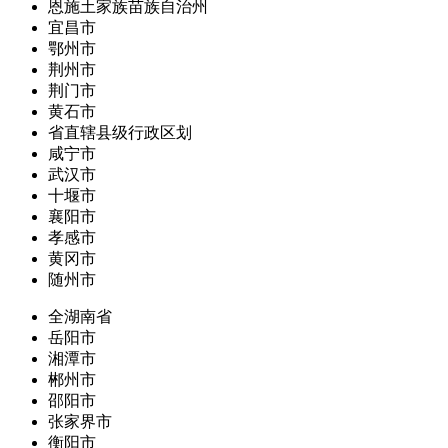
恩施土家族苗族自治州
宜昌市
鄂州市
荆州市
荆门市
黄石市
省直辖县级行政区划
咸宁市
武汉市
十堰市
襄阳市
孝感市
黄冈市
随州市
全湖南省
岳阳市
湘潭市
郴州市
邵阳市
张家界市
衡阳市