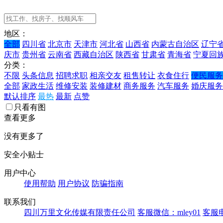
地区：
全部
四川省
北京市
天津市
河北省
山西省
内蒙古自治区
辽宁
庆市
贵州省
云南省
西藏自治区
陕西省
甘肃省
青海省
宁夏回
分类：
不限
头条信息
招聘求职
相亲交友
租售转让
衣食住行
便民服务
全部
家政生活
维修安装
装修建材
商务服务
汽车服务
婚庆服务
默认排序
最热
最新
点赞
只看有图
查看更多
没有更多了
安全小贴士
用户中心
使用帮助
用户协议
防骗指南
联系我们
四川万里文化传媒有限责任公司
客服微信：mley01
客服电