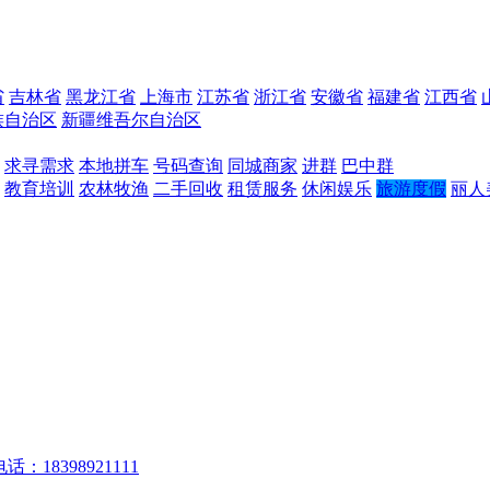
省
吉林省
黑龙江省
上海市
江苏省
浙江省
安徽省
福建省
江西省
族自治区
新疆维吾尔自治区
求寻需求
本地拼车
号码查询
同城商家
进群
巴中群
教育培训
农林牧渔
二手回收
租赁服务
休闲娱乐
旅游度假
丽人
话：18398921111