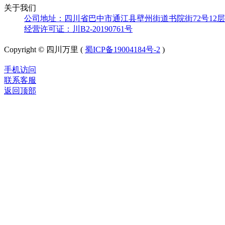
关于我们
公司地址：四川省巴中市通江县壁州街道书院街72号12层
经营许可证：川B2-20190761号
Copyright © 四川万里 (
蜀ICP备19004184号-2
)
手机访问
联系客服
返回顶部