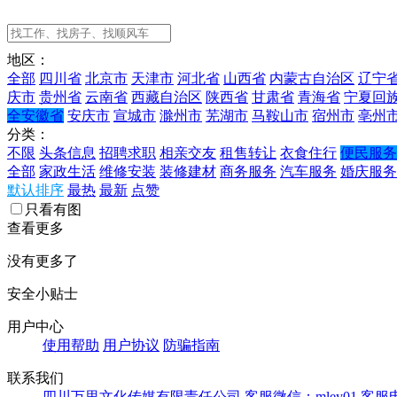
地区：
全部
四川省
北京市
天津市
河北省
山西省
内蒙古自治区
辽宁
庆市
贵州省
云南省
西藏自治区
陕西省
甘肃省
青海省
宁夏回
全安徽省
安庆市
宣城市
滁州市
芜湖市
马鞍山市
宿州市
亳州
分类：
不限
头条信息
招聘求职
相亲交友
租售转让
衣食住行
便民服务
全部
家政生活
维修安装
装修建材
商务服务
汽车服务
婚庆服务
默认排序
最热
最新
点赞
只看有图
查看更多
没有更多了
安全小贴士
用户中心
使用帮助
用户协议
防骗指南
联系我们
四川万里文化传媒有限责任公司
客服微信：mley01
客服电