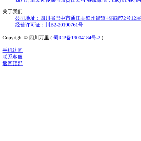
关于我们
公司地址：四川省巴中市通江县壁州街道书院街72号12层
经营许可证：川B2-20190761号
Copyright © 四川万里 (
蜀ICP备19004184号-2
)
手机访问
联系客服
返回顶部