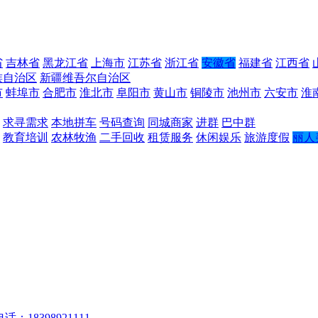
省
吉林省
黑龙江省
上海市
江苏省
浙江省
安徽省
福建省
江西省
族自治区
新疆维吾尔自治区
市
蚌埠市
合肥市
淮北市
阜阳市
黄山市
铜陵市
池州市
六安市
淮
求寻需求
本地拼车
号码查询
同城商家
进群
巴中群
教育培训
农林牧渔
二手回收
租赁服务
休闲娱乐
旅游度假
丽人
话：18398921111