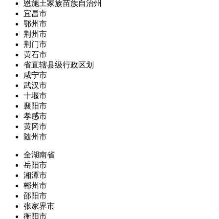
恩施土家族苗族自治州
宜昌市
鄂州市
荆州市
荆门市
黄石市
省直辖县级行政区划
咸宁市
武汉市
十堰市
襄阳市
孝感市
黄冈市
随州市
全湖南省
岳阳市
湘潭市
郴州市
邵阳市
张家界市
衡阳市