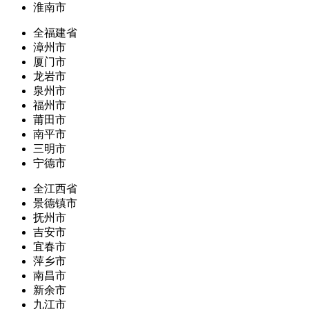
淮南市
全福建省
漳州市
厦门市
龙岩市
泉州市
福州市
莆田市
南平市
三明市
宁德市
全江西省
景德镇市
抚州市
吉安市
宜春市
萍乡市
南昌市
新余市
九江市