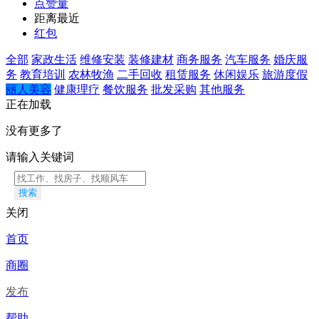
点赞量
距离最近
红包
全部
家政生活
维修安装
装修建材
商务服务
汽车服务
婚庆服
务
教育培训
农林牧渔
二手回收
租赁服务
休闲娱乐
旅游度假
丽人美容
健康理疗
餐饮服务
批发采购
其他服务
正在加载
没有更多了
请输入关键词
搜索
关闭
首页
商圈
发布
帮助