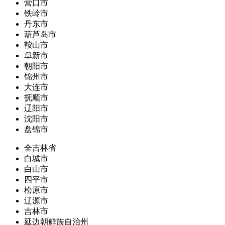
营口市
铁岭市
丹东市
葫芦岛市
鞍山市
阜新市
朝阳市
锦州市
大连市
抚顺市
辽阳市
沈阳市
盘锦市
全吉林省
白城市
白山市
四平市
松原市
辽源市
吉林市
延边朝鲜族自治州